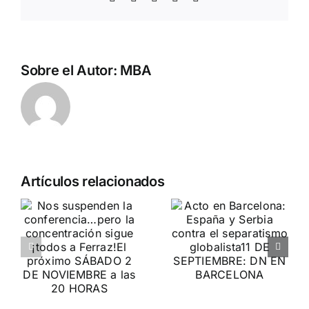
electrónico
Sobre el Autor:
MBA
Crónica
n
Acto en
Artículos relacionados
acto DN
Barcelona:
contra la
ia…
España y
invasión
Serbia
migratoria
ción
contra el
y el gran
separatismo
reemplazo
globalista
MADRID 4 DE