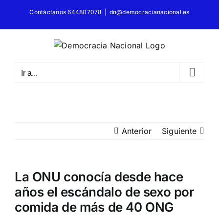
Saltar
Contáctanos 644807078
|
dn@democracianacional.es
al
contenido
Ir a...
Anterior
Siguiente
La ONU conocía desde hace
años el escándalo de sexo por
comida de más de 40 ONG