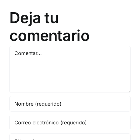
11 DE SEPTIEMBRE: DN
NOVIEMBRE
2
Deja tu
EN BARCELONA
20
comentario
Comentar