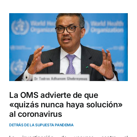
Ver
imagen
más
grande
La OMS advierte de que
«quizás nunca haya solución»
al coronavirus
DETRÁS DE LA SUPUESTA PANDEMIA