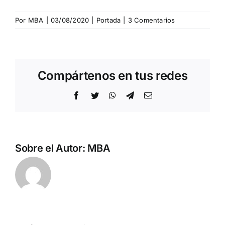
Por
MBA
|
03/08/2020
|
Portada
|
3 Comentarios
Compártenos en tus redes
Facebook
Twitter
WhatsApp
Telegram
Correo
electrónico
Sobre el Autor:
MBA
n