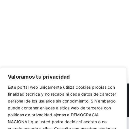
Valoramos tu privacidad
Utilizamos cookies propias y de terceros para garantizar
Este portal web unicamente utiliza cookies propias con
el funcionamiento de la web, medir su uso y mejorar
Copyright 2023 |
Democracia Nacional
| All Rights Reserved
finalidad tecnica y no recaba ni cede datos de caracter
nuestros servicios. Puede aceptar todas las cookies,
personal de los usuarios sin conocimiento. Sin embargo,
rechazar las no necesarias o configurar sus preferencias.
Facebook
Twitter
Instagram
Política de cookies
puede contener enlaces a sitios web de terceros con
politicas de privacidad ajenas a DEMOCRACIA
NACIONAL
que usted podra decidir si acepta o no
Aceptar todo
Warning
: Undefined variable $visibility_homepage in
cuando accede a ellos. Consulte con nosotros cualquier