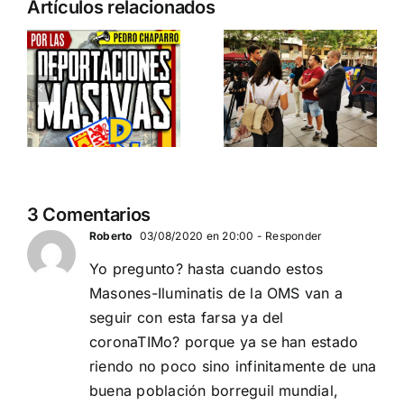
Acto en
Crónica
Artículos relacionados
Barcelona:
acto DN
ia…
España y
contra la
Serbia
invasión
ción
contra el
migratoria
separatismo
y el gran
globalista
reemplazo
11 DE SEPTIEMBRE: DN
MADRID 4 DE
2
3 Comentarios
EN BARCELONA
NOVIEMBRE
20
Roberto
03/08/2020 en 20:00
- Responder
Yo pregunto? hasta cuando estos
Masones-Iluminatis de la OMS van a
seguir con esta farsa ya del
coronaTIMo? porque ya se han estado
riendo no poco sino infinitamente de una
buena población borreguil mundial,