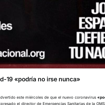
id-19 «podría no irse nunca»
advertido este miércoles de que el nuevo coronavirus
«pod
expresado el director de Emergencias Sanitarias de la OM