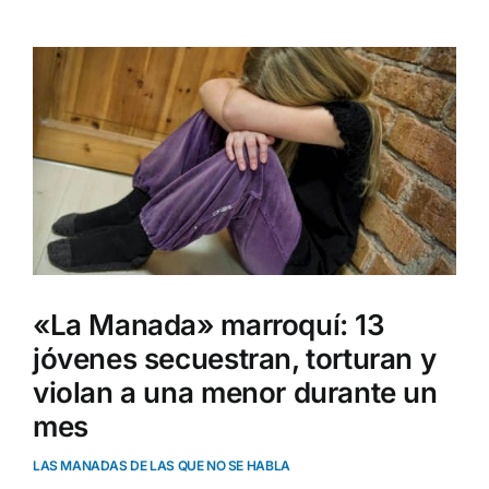
Ver
imagen
más
grande
«La Manada» marroquí: 13
jóvenes secuestran, torturan y
violan a una menor durante un
mes
LAS MANADAS DE LAS QUE NO SE HABLA