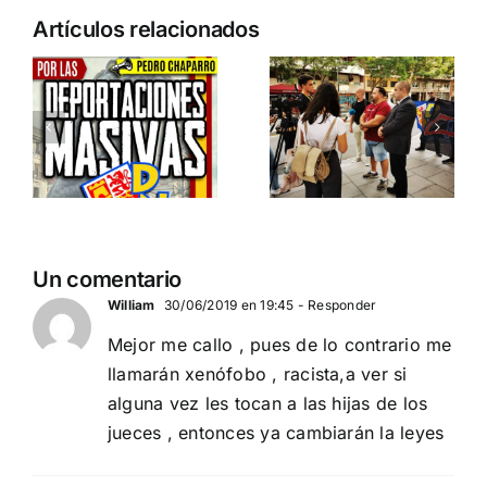
n
Acto en
Crónica
Artículos relacionados
Barcelona:
acto DN
ia…
España y
contra la
Serbia
invasión
ción
contra el
migratoria
separatismo
y el gran
globalista
reemplazo
11 DE SEPTIEMBRE: DN
MADRID 4 DE
2
Un comentario
EN BARCELONA
NOVIEMBRE
20
William
30/06/2019 en 19:45
- Responder
Mejor me callo , pues de lo contrario me
llamarán xenófobo , racista,a ver si
alguna vez les tocan a las hijas de los
jueces , entonces ya cambiarán la leyes