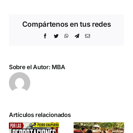
Compártenos en tus redes
Facebook
Twitter
WhatsApp
Telegram
Correo
electrónico
Sobre el Autor:
MBA
n
Acto en
Crónica
Artículos relacionados
Barcelona:
acto DN
ia…
España y
contra la