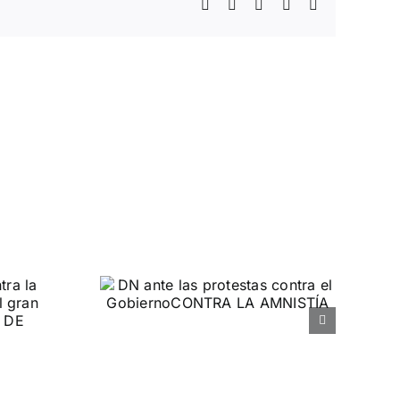
Facebook
Twitter
WhatsApp
Telegram
Correo
electrónico
 las
ontra el
rno
MNISTÍA