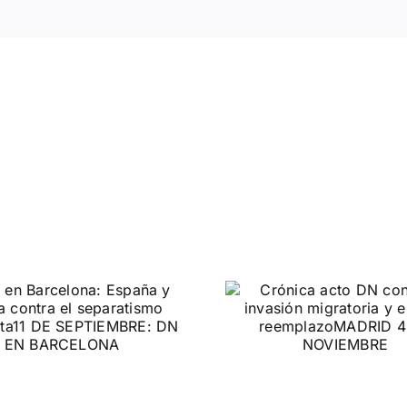
DN ante
Crónica acto DN
protestas c
contra la invasión
Gobie
migratoria y el
gran reemplazo
CONTRA LA A
MADRID 4 DE NOVIEMBRE