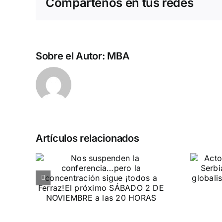
Compártenos en tus redes
Sobre el Autor:
MBA
Artículos relacionados
n la
Acto en Barcelona:
pero
España y Serbia
ión
contra el
 a
separatismo
globalista
IEMBRE a
11 DE SEPTIEMBRE: DN EN BARCELONA