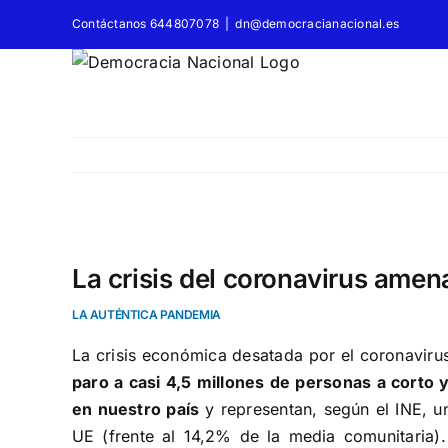
Saltar
Contáctanos 644807078
|
dn@democracianacional.es
al
contenido
Ver
imagen
La crisis del coronavirus amen
más
LA AUTÉNTICA PANDEMIA
grande
La crisis económica desatada por el coronavi
paro a casi 4,5 millones de personas a corto 
en nuestro país
y representan, según el INE, u
UE (frente al 14,2% de la media comunitaria)