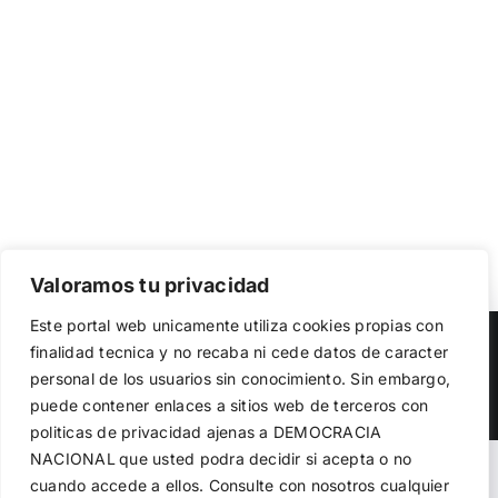
Valoramos tu privacidad
Utilizamos cookies propias y de terceros para garantizar
Este portal web unicamente utiliza cookies propias con
el funcionamiento de la web, medir su uso y mejorar
Copyright 2023 |
Democracia Nacional
| All Rights Reserved
finalidad tecnica y no recaba ni cede datos de caracter
nuestros servicios. Puede aceptar todas las cookies,
personal de los usuarios sin conocimiento. Sin embargo,
rechazar las no necesarias o configurar sus preferencias.
Facebook
Twitter
Instagram
Política de cookies
puede contener enlaces a sitios web de terceros con
politicas de privacidad ajenas a DEMOCRACIA
NACIONAL
que usted podra decidir si acepta o no
Aceptar todo
Warning
: Undefined variable $visibility_homepage in
cuando accede a ellos. Consulte con nosotros cualquier