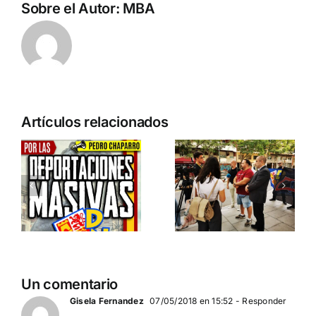
Sobre el Autor:
MBA
n
Acto en
Crónica
Artículos relacionados
Barcelona:
acto DN
ia…
España y
contra la
Serbia
invasión
ción
contra el
migratoria
separatismo
y el gran
globalista
reemplazo
11 DE SEPTIEMBRE: DN
MADRID 4 DE
2
Un comentario
EN BARCELONA
NOVIEMBRE
20
Gisela Fernandez
07/05/2018 en 15:52
- Responder