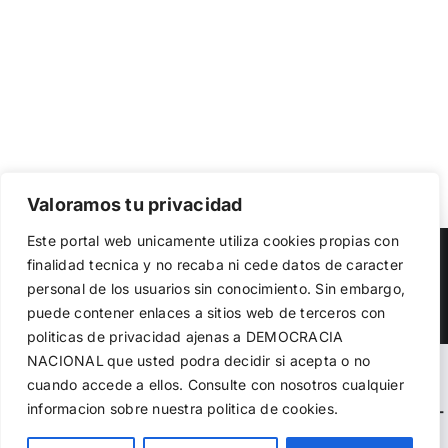
Valoramos tu privacidad
Utilizamos cookies propias y de terceros para garantizar
Este portal web unicamente utiliza cookies propias con
el funcionamiento de la web, medir su uso y mejorar
Copyright 2023 |
Democracia Nacional
| All Rights Reserved
finalidad tecnica y no recaba ni cede datos de caracter
nuestros servicios. Puede aceptar todas las cookies,
personal de los usuarios sin conocimiento. Sin embargo,
rechazar las no necesarias o configurar sus preferencias.
Facebook
Twitter
Instagram
Política de cookies
puede contener enlaces a sitios web de terceros con
politicas de privacidad ajenas a DEMOCRACIA
NACIONAL
que usted podra decidir si acepta o no
Aceptar todo
Warning
: Undefined variable $visibility_homepage in
cuando accede a ellos. Consulte con nosotros cualquier
informacion sobre nuestra politica de cookies.
Rechazar
/home/demopwcr/public_html/wp-content/plugins/kn-
mobile-sharebar/kn_mobile_sharebar.php
on line
71