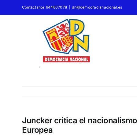
Saltar
Contáctanos 644807078
|
dn@democracianacional.es
al
contenido
Juncker critica el nacionalism
Europea