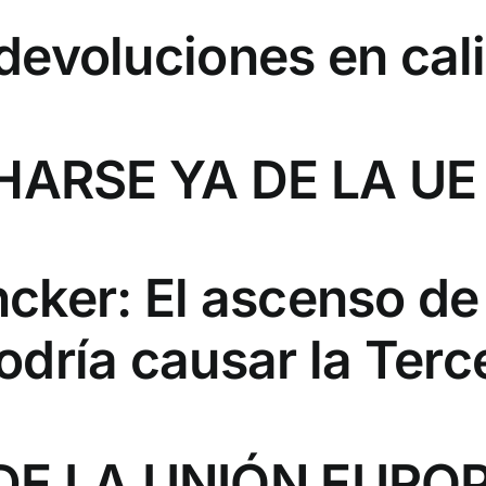
s devoluciones en cal
ARSE YA DE LA UE
ker: El ascenso de 
dría causar la Terc
 DE LA UNIÓN EURO