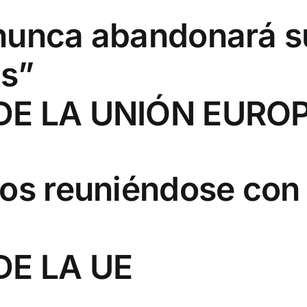
nunca abandonará su
as”
 DE LA UNIÓN EURO
ros reuniéndose con
DE LA UE