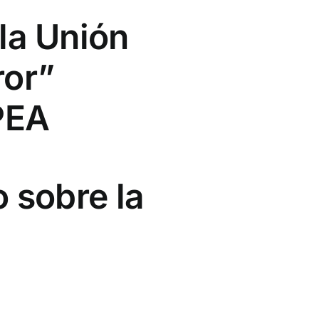
 la Unión
ror”
PEA
o sobre la