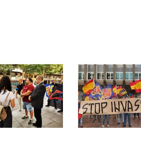
Crónica acto DN
DN ante
contra la invasión
protestas c
migratoria y el
Gobie
gran reemplazo
CONTRA LA A
MADRID 4 DE NOVIEMBRE