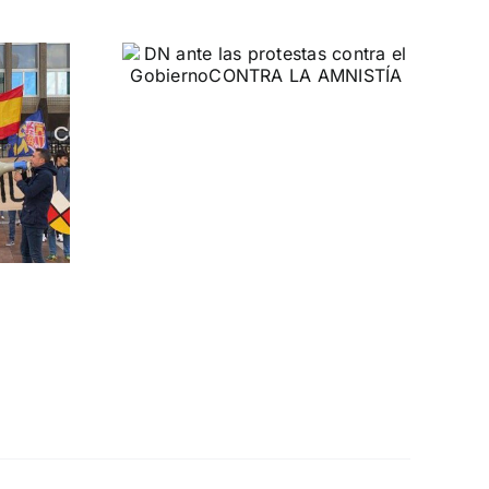
 las
ontra el
rno
MNISTÍA