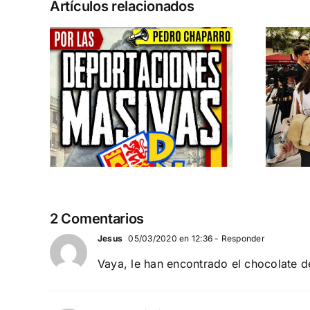
Artículos relacionados
n la
Acto en Barcelona:
pero
España y Serbia
ión
contra el
 a
separatismo
globalista
IEMBRE a
11 DE SEPTIEMBRE: DN EN BARCELONA
2 Comentarios
Jesus
05/03/2020 en 12:36
- Responder
Vaya, le han encontrado el chocolate d