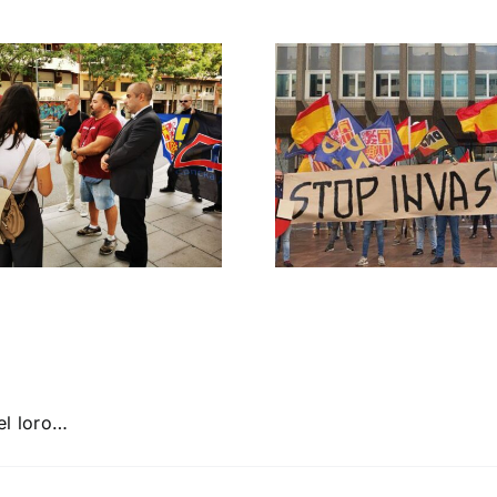
DN ante
protestas c
Gobie
Crónica acto DN
CONTRA LA A
contra la invasión
migratoria y el
gran reemplazo
MADRID 4 DE NOVIEMBRE
el loro…