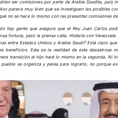
rían ser comisiones por parte de Arabia Saudita, país in
Nos parece muy bien que se investiguen las posibles c
ué no se hace lo mismo con las presuntas comisiones de 
ón hay gente que asegura que el Rey Juan Carlos podr
a fortuna, pero la prensa calla. Histeria con Venezuela y
s entre Estados Unidos y Arabia Saudí? Está claro que ve
s beneficios. Esta es la realidad de esta desastrosa m
mera transición el hijo hará lo mismo en la segunda. Ni l
ueblo se organiza y pelea para lograrlo, no porque exist