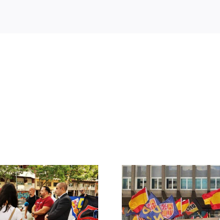
Crónica acto DN
DN ante
contra la invasión
protestas c