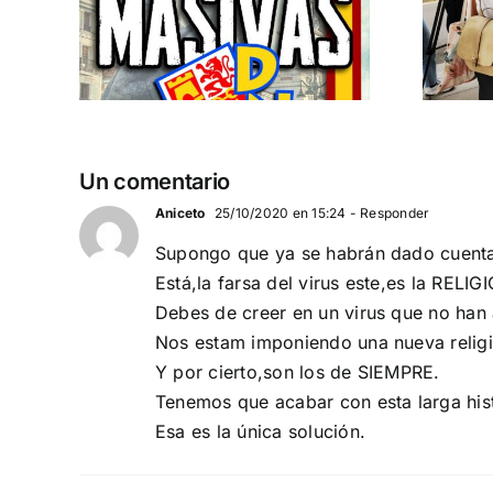
 a
separatismo
globalista
IEMBRE a
11 DE SEPTIEMBRE: DN EN BARCELONA
Un comentario
Aniceto
25/10/2020 en 15:24
- Responder
Supongo que ya se habrán dado cuenta,
Está,la farsa del virus este,es la RELI
Debes de creer en un virus que no han ai
Nos estam imponiendo una nueva religi
Y por cierto,son los de SIEMPRE.
Tenemos que acabar con esta larga hist
Esa es la única solución.