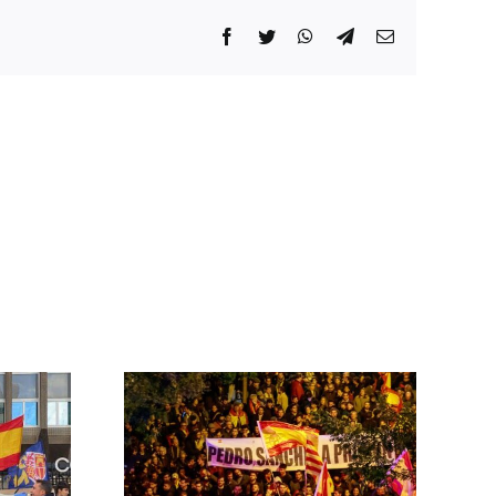
Facebook
Twitter
WhatsApp
Telegram
Correo
electrónico
 las
ontra el