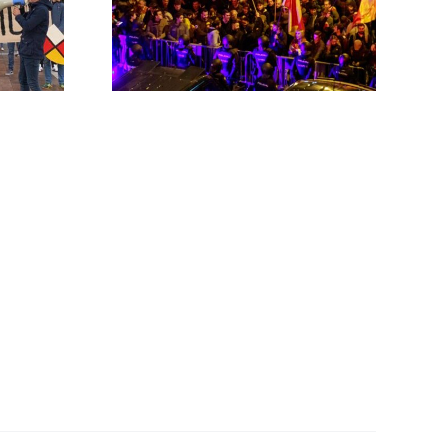
rno
MNISTÍA