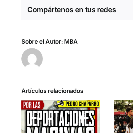
Compártenos en tus redes
Sobre el Autor:
MBA
Artículos relacionados
n la
Acto en Barcelona:
pero
España y Serbia
ión
contra el