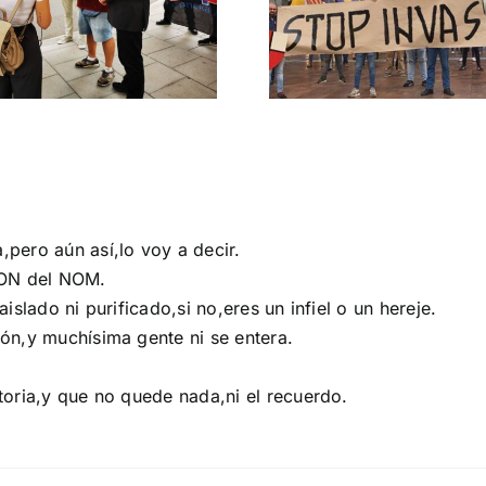
migratoria y el
Gobie
gran reemplazo
CONTRA LA A
MADRID 4 DE NOVIEMBRE
pero aún así,lo voy a decir.
GION del NOM.
slado ni purificado,si no,eres un infiel o un hereje.
ón,y muchísima gente ni se entera.
oria,y que no quede nada,ni el recuerdo.