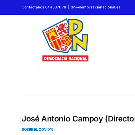
Saltar
Contáctanos 644807078
|
dn@democracianacional.es
al
contenido
José Antonio Campoy (Director
SOBRE EL COVID19