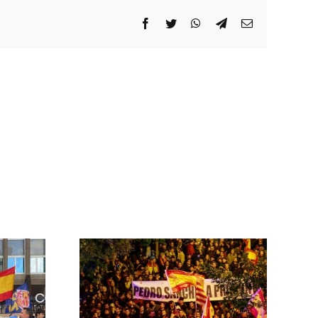
Facebook
Twitter
WhatsApp
Telegram
Correo
electrónico
 las
ontra el