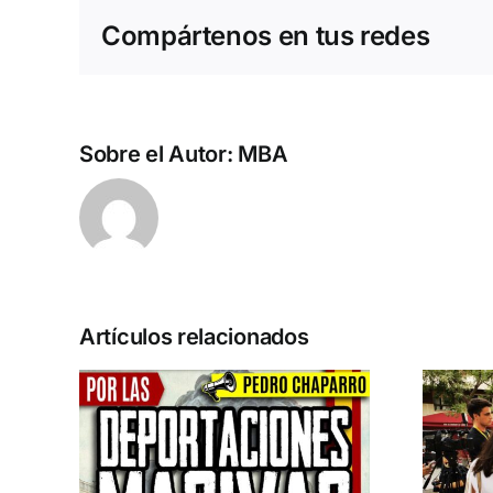
Compártenos en tus redes
Sobre el Autor:
MBA
Artículos relacionados
n la
Acto en Barcelona:
pero
España y Serbia
ión
contra el