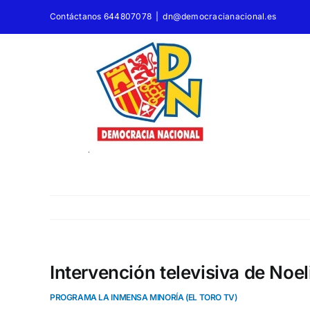
Saltar
Contáctanos 644807078
|
dn@democracianacional.es
al
contenido
Intervención televisiva de Noe
PROGRAMA LA INMENSA MINORÍA (EL TORO TV)