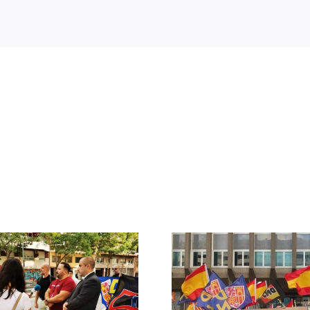
Crónica acto DN
DN ante
contra la invasión
protestas c