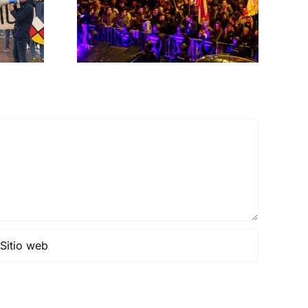
rno
MNISTÍA