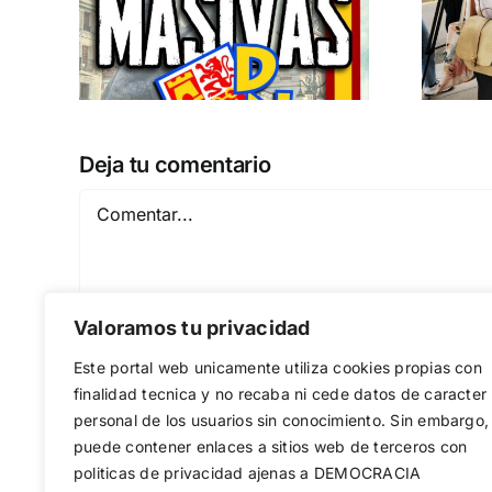
 a
separatismo
globalista
IEMBRE a
11 DE SEPTIEMBRE: DN EN BARCELONA
Deja tu comentario
Comentar
Valoramos tu privacidad
Este portal web unicamente utiliza cookies propias con
finalidad tecnica y no recaba ni cede datos de caracter
personal de los usuarios sin conocimiento. Sin embargo,
puede contener enlaces a sitios web de terceros con
Guardar mi nombre, email y sitio web en est
politicas de privacidad ajenas a DEMOCRACIA