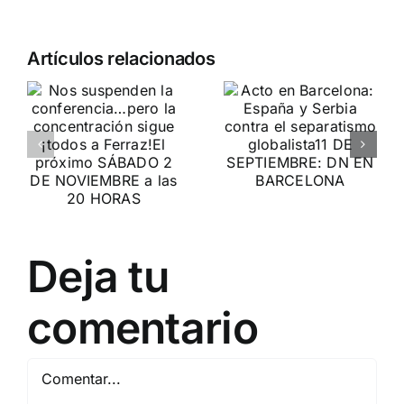
Crónica
n
Acto en
Artículos relacionados
acto DN
Barcelona:
contra la
ia…
España y
invasión
Serbia
migratoria
ción
contra el
y el gran
separatismo
reemplazo
globalista
MADRID 4 DE
11 DE SEPTIEMBRE: DN
NOVIEMBRE
2
Deja tu
EN BARCELONA
20
comentario
Comentar