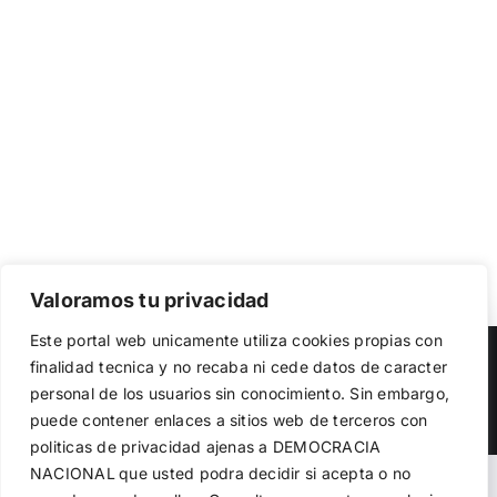
Valoramos tu privacidad
Utilizamos cookies propias y de terceros para garantizar
Este portal web unicamente utiliza cookies propias con
el funcionamiento de la web, medir su uso y mejorar
Copyright 2023 |
Democracia Nacional
| All Rights Reserved
finalidad tecnica y no recaba ni cede datos de caracter
nuestros servicios. Puede aceptar todas las cookies,
personal de los usuarios sin conocimiento. Sin embargo,
rechazar las no necesarias o configurar sus preferencias.
Facebook
Twitter
Instagram
Política de cookies
puede contener enlaces a sitios web de terceros con
politicas de privacidad ajenas a DEMOCRACIA
NACIONAL
que usted podra decidir si acepta o no
Aceptar todo