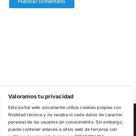
Valoramos tu privacidad
Utilizamos cookies propias y de terceros para garantizar
Este portal web unicamente utiliza cookies propias con
el funcionamiento de la web, medir su uso y mejorar
Copyright 2023 |
Democracia Nacional
| All Rights Reserved
finalidad tecnica y no recaba ni cede datos de caracter
nuestros servicios. Puede aceptar todas las cookies,
personal de los usuarios sin conocimiento. Sin embargo,
rechazar las no necesarias o configurar sus preferencias.
Facebook
Twitter
Instagram
Política de cookies
puede contener enlaces a sitios web de terceros con