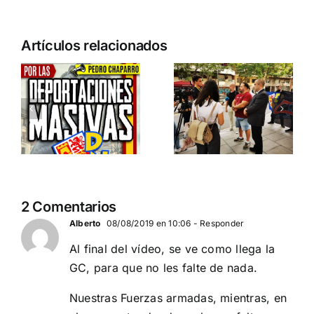
n
Acto en
Crónica
Artículos relacionados
Barcelona:
acto DN
ia…
España y
contra la
Serbia
invasión
ción
contra el
migratoria
separatismo
y el gran
globalista
reemplazo
11 DE SEPTIEMBRE: DN
MADRID 4 DE
2
2 Comentarios
EN BARCELONA
NOVIEMBRE
20
Alberto
08/08/2019 en 10:06
- Responder
Al final del vídeo, se ve como llega la
GC, para que no les falte de nada.
Nuestras Fuerzas armadas, mientras, en