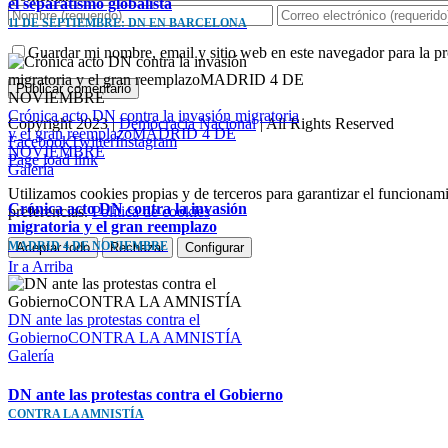
el separatismo globalista
11 DE SEPTIEMBRE: DN EN BARCELONA
Guardar mi nombre, email y sitio web en este navegador para la 
Crónica acto DN contra la invasión migratoria
Copyright 2023 |
Democracia Nacional
| All Rights Reserved
y el gran reemplazoMADRID 4 DE
Facebook
Twitter
Instagram
NOVIEMBRE
Page load link
Galería
Utilizamos cookies propias y de terceros para garantizar el funcionami
Crónica acto DN contra la invasión
preferencias.
Política de cookies
migratoria y el gran reemplazo
MADRID 4 DE NOVIEMBRE
Aceptar todo
Rechazar
Configurar
Ir a Arriba
DN ante las protestas contra el
GobiernoCONTRA LA AMNISTÍA
Galería
DN ante las protestas contra el Gobierno
CONTRA LA AMNISTÍA