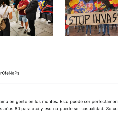
Crónica acto DN
DN ante
contra la invasión
protestas c
migratoria y el
Gobie
gran reemplazo
CONTRA LA A
MADRID 4 DE NOVIEMBRE
Ir0feNaPs
también gente en los montes. Esto puede ser perfectame
 años 80 para acá y eso no puede ser casualidad. Soluci