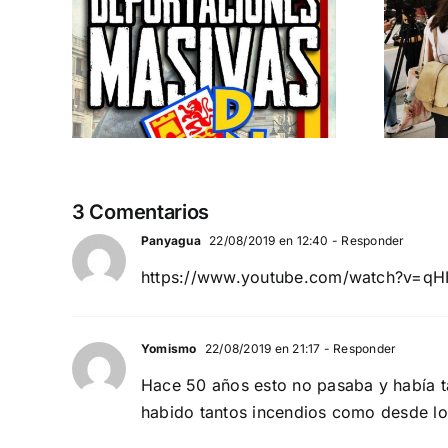
pero
España y Serbia
ión
contra el
 a
separatismo
globalista
IEMBRE a
11 DE SEPTIEMBRE: DN EN BARCELONA
3 Comentarios
Panyagua
22/08/2019 en 12:40
- Responder
https://www.youtube.com/watch?v=qH
Yomismo
22/08/2019 en 21:17
- Responder
Hace 50 años esto no pasaba y había 
habido tantos incendios como desde los