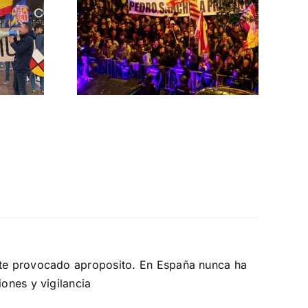
 las
ontra el
rno
MNISTÍA
nte provocado aproposito. En España nunca ha
ones y vigilancia