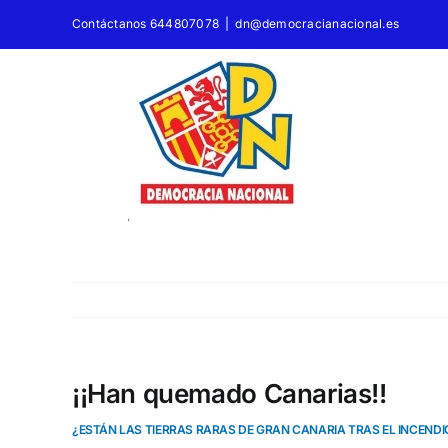
Saltar
Contáctanos 644807078
|
dn@democracianacional.es
al
contenido
¡¡Han quemado Canarias!!
¿ESTÁN LAS TIERRAS RARAS DE GRAN CANARIA TRAS EL INCENDI