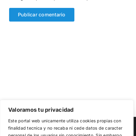
Valoramos tu privacidad
Utilizamos cookies propias y de terceros para garantizar
Este portal web unicamente utiliza cookies propias con
el funcionamiento de la web, medir su uso y mejorar
Copyright 2023 |
Democracia Nacional
| All Rights Reserved
finalidad tecnica y no recaba ni cede datos de caracter
nuestros servicios. Puede aceptar todas las cookies,
personal de los usuarios sin conocimiento. Sin embargo,