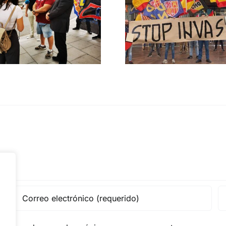
DN ante
contra la invasión
protestas c
migratoria y el
Gobie
gran reemplazo
CONTRA LA A
MADRID 4 DE NOVIEMBRE