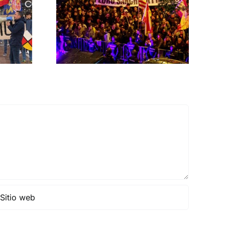
 las
ontra el
rno
MNISTÍA