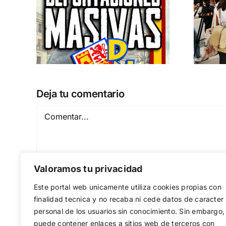
España y Serbia
ión
contra el
 a
separatismo
globalista
IEMBRE a
11 DE SEPTIEMBRE: DN EN BARCELONA
Deja tu comentario
Comentar
Valoramos tu privacidad
Este portal web unicamente utiliza cookies propias con
finalidad tecnica y no recaba ni cede datos de caracter
personal de los usuarios sin conocimiento. Sin embargo,
puede contener enlaces a sitios web de terceros con