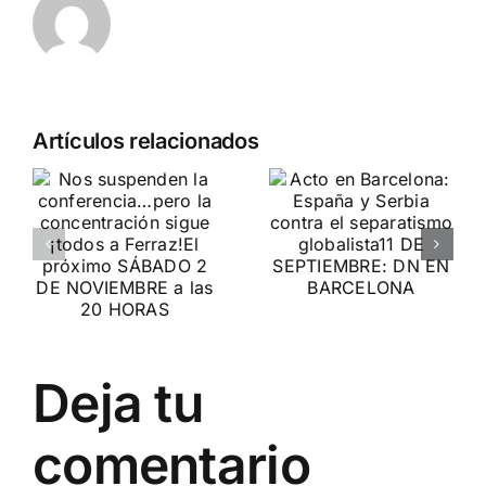
Crónica
n
Acto en
Artículos relacionados
acto DN
Barcelona:
contra la
ia…
España y
invasión
Serbia
migratoria
ción
contra el
y el gran
separatismo
reemplazo
globalista
MADRID 4 DE
11 DE SEPTIEMBRE: DN
NOVIEMBRE
2
Deja tu
EN BARCELONA
20
comentario