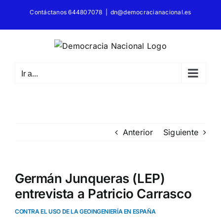
Saltar
Contáctanos 644807078
|
dn@democracianacional.es
al
contenido
Ir a...
Anterior
Siguiente
Germán Junqueras (LEP)
entrevista a Patricio Carrasco
CONTRA EL USO DE LA GEOINGENIERÍA EN ESPAÑA