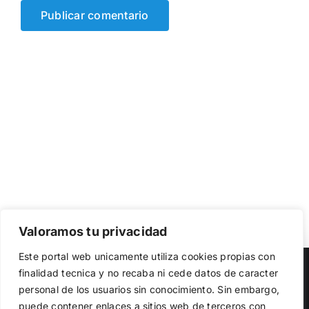
Valoramos tu privacidad
Utilizamos cookies propias y de terceros para garantizar
Este portal web unicamente utiliza cookies propias con
el funcionamiento de la web, medir su uso y mejorar
Copyright 2023 |
Democracia Nacional
| All Rights Reserved
finalidad tecnica y no recaba ni cede datos de caracter
nuestros servicios. Puede aceptar todas las cookies,
personal de los usuarios sin conocimiento. Sin embargo,
rechazar las no necesarias o configurar sus preferencias.
Facebook
Twitter
Instagram
Política de cookies
puede contener enlaces a sitios web de terceros con