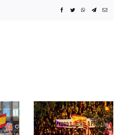
Facebook
Twitter
WhatsApp
Telegram
Correo
electrónico
 las
ontra el