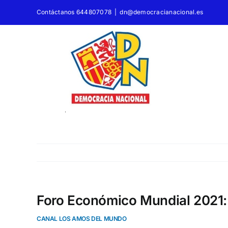
Saltar
Contáctanos 644807078
|
dn@democracianacional.es
al
contenido
Foro Económico Mundial 2021: E
CANAL LOS AMOS DEL MUNDO