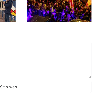
rno
MNISTÍA