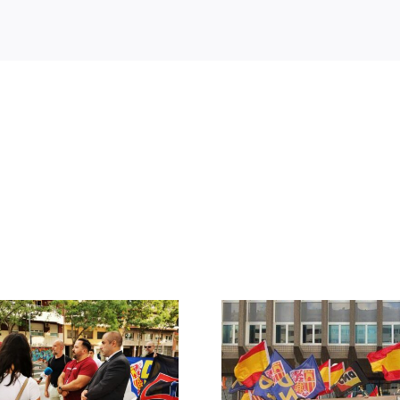
Crónica acto DN
DN ante
contra la invasión
protestas c