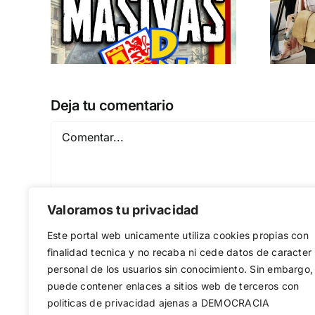
 a
separatismo
globalista
IEMBRE a
11 DE SEPTIEMBRE: DN EN BARCELONA
Deja tu comentario
Comentar
Valoramos tu privacidad
Este portal web unicamente utiliza cookies propias con
finalidad tecnica y no recaba ni cede datos de caracter
personal de los usuarios sin conocimiento. Sin embargo,
puede contener enlaces a sitios web de terceros con
Guardar mi nombre, email y sitio web en est
politicas de privacidad ajenas a DEMOCRACIA