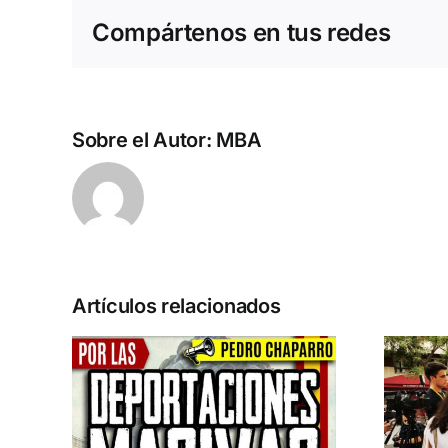
Compártenos en tus redes
Sobre el Autor:
MBA
Artículos relacionados
n la
Acto en Barcelona:
pero
España y Serbia
ión
contra el