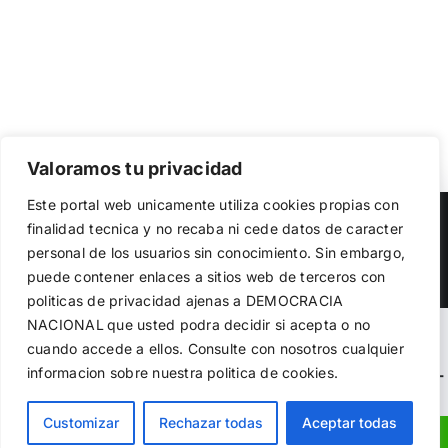
Valoramos tu privacidad
Utilizamos cookies propias y de terceros para garantizar
Este portal web unicamente utiliza cookies propias con
el funcionamiento de la web, medir su uso y mejorar
Copyright 2023 |
Democracia Nacional
| All Rights Reserved
finalidad tecnica y no recaba ni cede datos de caracter
nuestros servicios. Puede aceptar todas las cookies,
personal de los usuarios sin conocimiento. Sin embargo,
rechazar las no necesarias o configurar sus preferencias.
Facebook
Twitter
Instagram
Política de cookies
puede contener enlaces a sitios web de terceros con
politicas de privacidad ajenas a DEMOCRACIA
NACIONAL
que usted podra decidir si acepta o no
Aceptar todo
Warning
: Undefined variable $visibility_homepage in
cuando accede a ellos. Consulte con nosotros cualquier
informacion sobre nuestra politica de cookies.
Rechazar
/home/demopwcr/public_html/wp-content/plugins/kn-
mobile-sharebar/kn_mobile_sharebar.php
on line
71
Configurar
Customizar
Rechazar todas
Aceptar todas