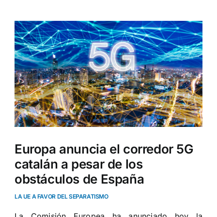
Ver
imagen
más
grande
Europa anuncia el corredor 5G
catalán a pesar de los
obstáculos de España
LA UE A FAVOR DEL SEPARATISMO
La Comisión Europea ha anunciado hoy la