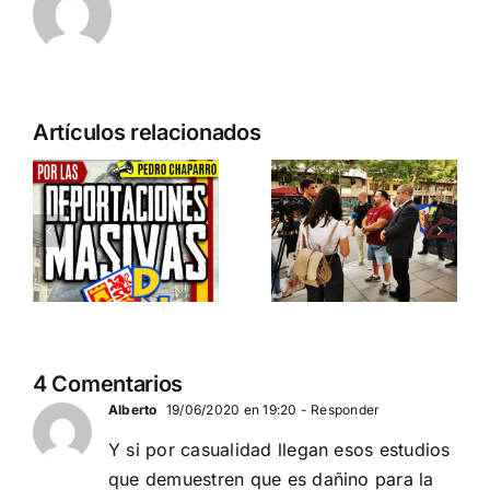
n
Acto en
Crónica
Artículos relacionados
Barcelona:
acto DN
ia…
España y
contra la
Serbia
invasión
ción
contra el
migratoria
separatismo
y el gran
globalista
reemplazo
11 DE SEPTIEMBRE: DN
MADRID 4 DE
2
4 Comentarios
EN BARCELONA
NOVIEMBRE
20
Alberto
19/06/2020 en 19:20
- Responder
Y si por casualidad llegan esos estudios
que demuestren que es dañino para la