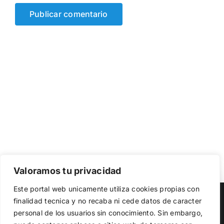
Valoramos tu privacidad
Utilizamos cookies propias y de terceros para garantizar
Este portal web unicamente utiliza cookies propias con
el funcionamiento de la web, medir su uso y mejorar
Copyright 2023 |
Democracia Nacional
| All Rights Reserved
finalidad tecnica y no recaba ni cede datos de caracter
nuestros servicios. Puede aceptar todas las cookies,
personal de los usuarios sin conocimiento. Sin embargo,
rechazar las no necesarias o configurar sus preferencias.
Facebook
Twitter
Instagram