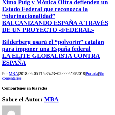
Ximo Puig y Mónica Oltra defienden un
Estado Federal que reconozca la
“plurinacionalidad”
BALCANIZANDO ESPAÑA A TRAVÉS
DE UN PROYECTO «FEDERAL»
Bilderberg usará el “polvorín” catalán
para imponer una España federal
LA ÉLITE GLOBALISTA CONTRA
ESPAÑA
Por
MBA
|
2018-06-05T15:35:23+02:00
05/06/2018
|
Portada
|
Sin
comentarios
Compártenos en tus redes
Facebook
Twitter
WhatsApp
Telegram
Correo
Sobre el Autor:
MBA
electrónico