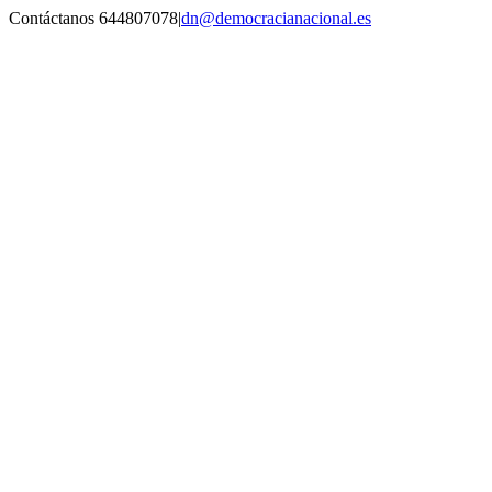
Saltar
Contáctanos 644807078
|
dn@democracianacional.es
al
contenido