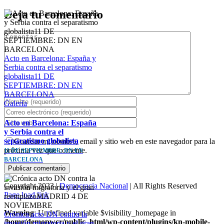
Deja tu comentario
Comentar
Acto en Barcelona: España y
Serbia contra el separatismo
globalista11 DE
SEPTIEMBRE: DN EN
BARCELONA
Galería
Acto en Barcelona: España
y Serbia contra el
separatismo globalista
Guardar mi nombre, email y sitio web en este navegador para la
próxima vez que comente.
11 DE SEPTIEMBRE: DN EN
BARCELONA
Copyright 2023 |
Democracia Nacional
| All Rights Reserved
Facebook
Twitter
Instagram
Page load link
Warning
: Undefined variable $visibility_homepage in
Crónica acto DN contra la
/home/demopwcr/public_html/wp-content/plugins/kn-mobile-
invasión migratoria y el gran