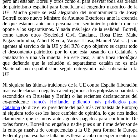
pero ahí estaban Borell y otros como él para desviar toda esa oleada
de patriotismo español para beneficiar al engendro masónico de la
UE. Mucha gente se está alegrando del nombramiento de Josep
Borrell como nuevo Ministro de Asuntos Exteriores ante la creencia
de que estamos ante una persona con sentimiento patriota que se
opone a los separatismos. Y nada más lejos de la realidad. Borrell,
como tantos otros (Sociedad Civil Catalana, Rosa Díez, Maite
Pagazaurtundua, Albert Rivera, Vargas Llosa, Manuel Valls…) son
agentes al servicio de la UE y del R78 cuyo objetivo es captar todo
el descontento patriótico por lo que está pasando en Cataluña y
canalizarlo a una vía muerta. En este caso, a una linea ideológica
que defienda que la solución al separatismo catalán no es más
Nacionalismo español sino seguir entregando más soberanía a la
UE.
Ni siquiera las últimas traiciones de la UE contra España (liberación
masiva de etarras o negativa a entregarnos a los golpistas separatistas
escondidos en Bruselas y Berlín) o las recientes declaraciones del
ex-presidente
francés Hollande, pidiendo más privilegios para
Cataluña
(lo dice el ex-presidente del país más centralista de Europa)
ni siquiera todo eso les hace cambiar de opinión, lo que nos indica
claramente que estamos ante agentes pagados para confundir. De
todas formas, Borrell no engaña a nadie pues s un firme defensor de
la entrega masiva de competencias a la UE para formar la Europa
Federal y para eso hace falta antes llevar a cabo un experimento para