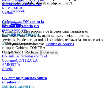
sharebar/kn_mobile_sharebar.php
on line
71
reemplazoMADRID 4 DE
NOVIEMBRE
facebook
Galería
Crónica acto DN contra la
twitter
invasión migratoria y el
gran reemplazo
Utilizamos cookies propias y de terceros para garantizar el
whatsapp
MADRID 4 DE NOVIEMBRE
funcionamiento de la web, medir su uso y mejorar nuestros
servicios. Puede aceptar todas las cookies, rechazar las no necesarias
o configurar sus preferencias.
Política de cookies
Aceptar todo
Rechazar
Configurar
DN ante las protestas contra el
Ir
GobiernoCONTRA LA
a
AMNISTÍA
Arriba
Galería
DN ante las protestas contra
el Gobierno
CONTRA LA AMNISTÍA