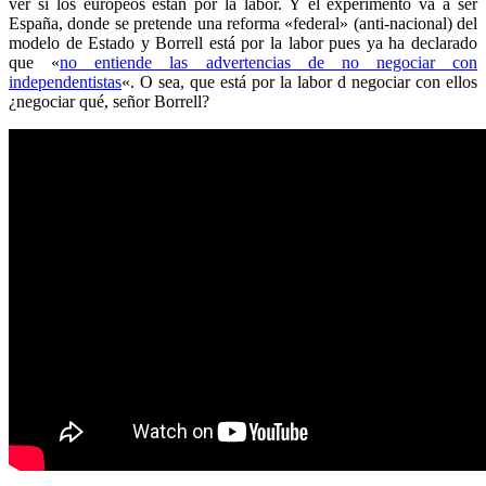
ver si los europeos están por la labor. Y el experimento va a ser
España, donde se pretende una reforma «federal» (anti-nacional) del
modelo de Estado y Borrell está por la labor pues ya ha declarado
que «
no entiende las advertencias de no negociar con
independentistas
«. O sea, que está por la labor d negociar con ellos
¿negociar qué, señor Borrell?