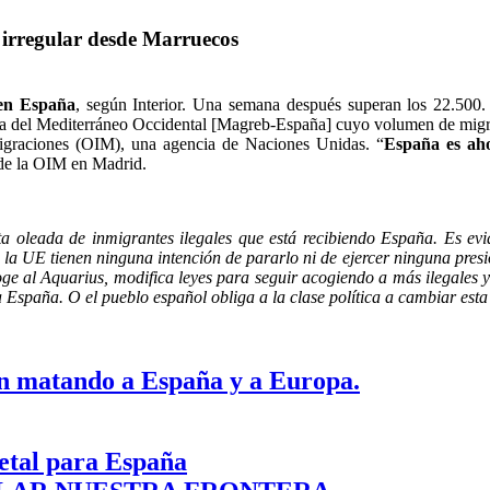
 irregular desde Marruecos
 en España
, según Interior. Una semana después superan los 22.500
uta del Mediterráneo Occidental [Magreb-España] cuyo volumen de migració
 Migraciones (OIM), una agencia de Naciones Unidas. “
España es aho
 de la OIM en Madrid.
a oleada de inmigrantes ilegales que está recibiendo España. Es evid
e la UE tienen ninguna intención de pararlo ni de ejercer ninguna pres
ge al Aquarius, modifica leyes para seguir acogiendo a más ilegales 
España. O el pueblo español obliga a la clase política a cambiar esta 
n matando a España y a Europa.
letal para España