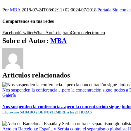
Por
MBA
|
2018-07-24T08:02:11+02:00
24/07/2018
|
Portada
|
Sin comen
Compártenos en tus redes
Facebook
Twitter
WhatsApp
Telegram
Correo electrónico
Sobre el Autor:
MBA
Artículos relacionados
Nos suspenden la conferencia…pero la concentración sigue ¡to
Galería
Nos suspenden la conferencia…pero la concentración sigue ¡todo
El próximo SÁBADO 2 DE NOVIEMBRE a las 20 HORAS
Acto en Barcelona: España y Serbia contra el separatismo gl