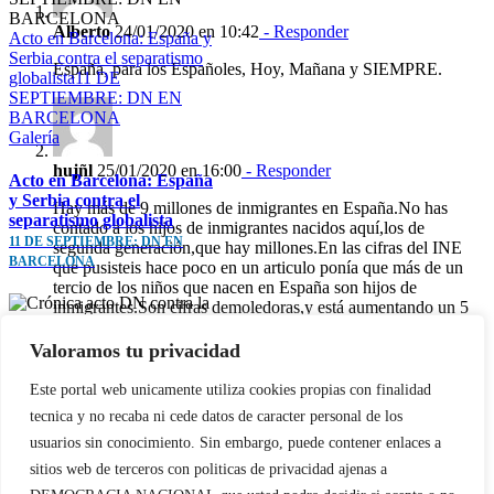
Alberto
24/01/2020 en 10:42
- Responder
Acto en Barcelona: España y
Serbia contra el separatismo
España, para los Españoles, Hoy, Mañana y SIEMPRE.
globalista11 DE
SEPTIEMBRE: DN EN
BARCELONA
Galería
hujñl
25/01/2020 en 16:00
- Responder
Acto en Barcelona: España
y Serbia contra el
Hay más de 9 millones de inmigrantes en España.No has
separatismo globalista
contado a los hijos de inmigrantes nacidos aquí,los de
11 DE SEPTIEMBRE: DN EN
segunda generación,que hay millones.En las cifras del INE
BARCELONA
que pusisteis hace poco en un articulo ponía que más de un
tercio de los niños que nacen en España son hijos de
inmigrantes.Son cifras demoledoras,y está aumentando un 5
por cien por año.Sois los únicos que hablais de este tema.Los
Voxers e incluso los Falangistas le dan más importancia a la
Valoramos tu privacidad
unidad de España y al tema de Cataluña que a la inmigración
Crónica acto DN contra la
sustitución,cuando es lo principal.Si esto alguien no lo revierte
Este portal web unicamente utiliza cookies propias con finalidad
invasión migratoria y el gran
en 20 años aquí no queda ni el apuntador.Los separatismos ya
tecnica y no recaba ni cede datos de caracter personal de los
reemplazoMADRID 4 DE
van a ser lo de menos porque no va a haber apenas ni
NOVIEMBRE
usuarios sin conocimiento. Sin embargo, puede contener enlaces a
Españoles ni Catalanes de origen.
Galería
sitios web de terceros con politicas de privacidad ajenas a
Deja tu comentario