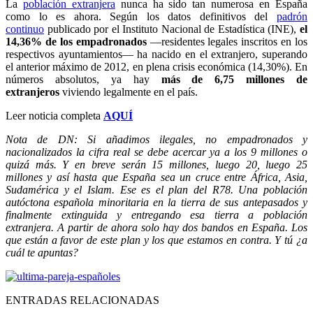
La
población extranjera
nunca ha sido tan numerosa en España
como lo es ahora. Según los datos definitivos del
padrón
continuo
publicado por el Instituto Nacional de Estadística (INE),
el
14,36% de los empadronados
—residentes legales inscritos en los
respectivos ayuntamientos— ha nacido en el extranjero, superando
el anterior máximo de 2012, en plena crisis económica (14,30%). En
números absolutos, ya hay
más de 6,75 millones de
extranjeros
viviendo legalmente en el país.
Leer noticia completa
AQUÍ
Nota de DN: Si añadimos ilegales, no empadronados y
nacionalizados la cifra real se debe acercar ya a los 9 millones o
quizá más. Y en breve serán 15 millones, luego 20, luego 25
millones y así hasta que España sea un cruce entre África, Asia,
Sudamérica y el Islam. Ese es el plan del R78. Una población
autóctona española minoritaria en la tierra de sus antepasados y
finalmente extinguida y entregando esa tierra a población
extranjera. A partir de ahora solo hay dos bandos en España. Los
que están a favor de este plan y los que estamos en contra. Y tú ¿a
cuál te apuntas?
ENTRADAS RELACIONADAS