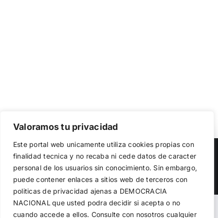
Valoramos tu privacidad
Utilizamos cookies propias y de terceros para garantizar
Este portal web unicamente utiliza cookies propias con
el funcionamiento de la web, medir su uso y mejorar
Copyright 2023 |
Democracia Nacional
| All Rights Reserved
finalidad tecnica y no recaba ni cede datos de caracter
nuestros servicios. Puede aceptar todas las cookies,
personal de los usuarios sin conocimiento. Sin embargo,
rechazar las no necesarias o configurar sus preferencias.
Facebook
Twitter
Instagram
Política de cookies
puede contener enlaces a sitios web de terceros con
politicas de privacidad ajenas a DEMOCRACIA
NACIONAL
que usted podra decidir si acepta o no
Aceptar todo
Warning
: Undefined variable $visibility_homepage in
cuando accede a ellos. Consulte con nosotros cualquier