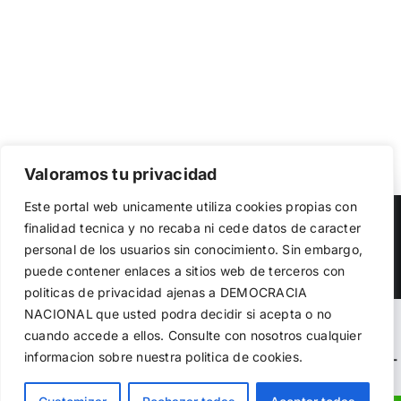
Valoramos tu privacidad
Utilizamos cookies propias y de terceros para garantizar
Este portal web unicamente utiliza cookies propias con
el funcionamiento de la web, medir su uso y mejorar
Copyright 2023 |
Democracia Nacional
| All Rights Reserved
finalidad tecnica y no recaba ni cede datos de caracter
nuestros servicios. Puede aceptar todas las cookies,
personal de los usuarios sin conocimiento. Sin embargo,
rechazar las no necesarias o configurar sus preferencias.
Facebook
Twitter
Instagram
Política de cookies
puede contener enlaces a sitios web de terceros con
politicas de privacidad ajenas a DEMOCRACIA
NACIONAL
que usted podra decidir si acepta o no
Aceptar todo
Warning
: Undefined variable $visibility_homepage in
cuando accede a ellos. Consulte con nosotros cualquier
informacion sobre nuestra politica de cookies.
Rechazar
/home/demopwcr/public_html/wp-content/plugins/kn-
mobile-sharebar/kn_mobile_sharebar.php
on line
71
Configurar