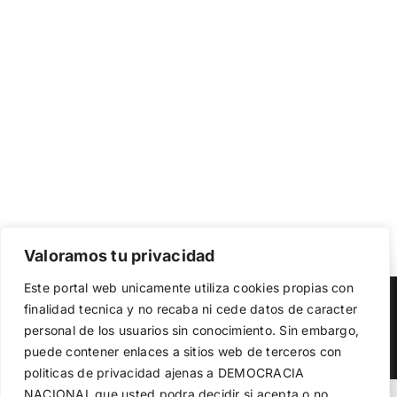
Valoramos tu privacidad
Utilizamos cookies propias y de terceros para garantizar
Este portal web unicamente utiliza cookies propias con
el funcionamiento de la web, medir su uso y mejorar
Copyright 2023 |
Democracia Nacional
| All Rights Reserved
finalidad tecnica y no recaba ni cede datos de caracter
nuestros servicios. Puede aceptar todas las cookies,
personal de los usuarios sin conocimiento. Sin embargo,
rechazar las no necesarias o configurar sus preferencias.
Facebook
Twitter
Instagram
Política de cookies
puede contener enlaces a sitios web de terceros con
politicas de privacidad ajenas a DEMOCRACIA
NACIONAL
que usted podra decidir si acepta o no
Aceptar todo