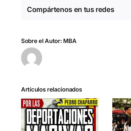
Compártenos en tus redes
Sobre el Autor:
MBA
Artículos relacionados
n la
Acto en Barcelona:
pero
España y Serbia
ión
contra el