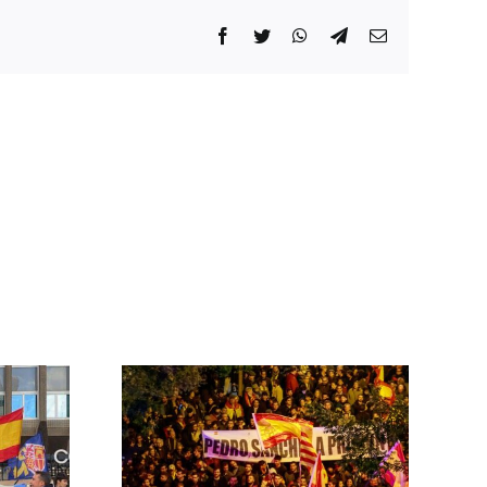
Facebook
Twitter
WhatsApp
Telegram
Correo
electrónico
 las
ontra el