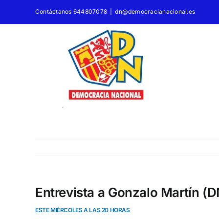
Saltar
Contáctanos 644807078
|
dn@democracianacional.es
al
contenido
Entrevista a Gonzalo Martín 
ESTE MIÉRCOLES A LAS 20 HORAS