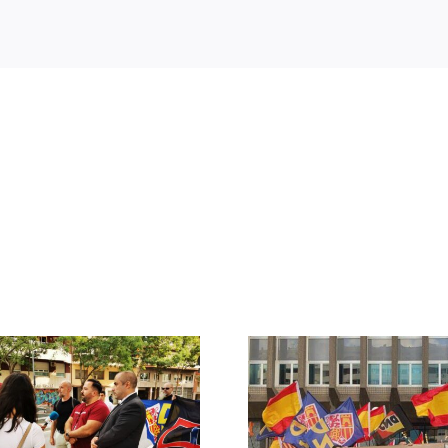
Crónica acto DN
DN ante
contra la invasión
protestas c