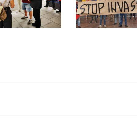
migratoria y el
Gobie
gran reemplazo
CONTRA LA A
MADRID 4 DE NOVIEMBRE