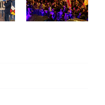
rno
MNISTÍA