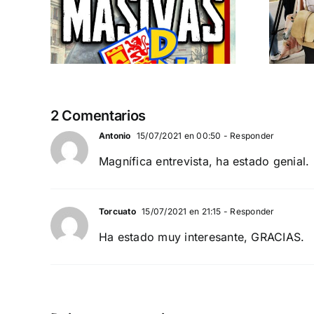
 a
separatismo
globalista
IEMBRE a
11 DE SEPTIEMBRE: DN EN BARCELONA
2 Comentarios
Antonio
15/07/2021 en 00:50
- Responder
Magnífica entrevista, ha estado genial.
Torcuato
15/07/2021 en 21:15
- Responder
Ha estado muy interesante, GRACIAS.