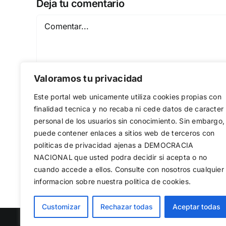
Deja tu comentario
Comentar
Valoramos tu privacidad
Este portal web unicamente utiliza cookies propias con
finalidad tecnica y no recaba ni cede datos de caracter
personal de los usuarios sin conocimiento. Sin embargo,
puede contener enlaces a sitios web de terceros con
Guardar mi nombre, email y sitio web en est
politicas de privacidad ajenas a DEMOCRACIA
NACIONAL
que usted podra decidir si acepta o no
cuando accede a ellos. Consulte con nosotros cualquier
informacion sobre nuestra politica de cookies.
Utilizamos cookies propias y de terc
Customizar
Rechazar todas
Aceptar todas
web, medir su uso y mejorar nuestro
rechazar las no necesarias o configu