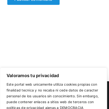
Valoramos tu privacidad
Utilizamos cookies propias y de terceros para garantizar
Este portal web unicamente utiliza cookies propias con
el funcionamiento de la web, medir su uso y mejorar
Copyright 2023 |
Democracia Nacional
| All Rights Reserved
finalidad tecnica y no recaba ni cede datos de caracter
nuestros servicios. Puede aceptar todas las cookies,
personal de los usuarios sin conocimiento. Sin embargo,
rechazar las no necesarias o configurar sus preferencias.
Facebook
Twitter
Instagram
Política de cookies
puede contener enlaces a sitios web de terceros con
politicas de privacidad ajenas a DEMOCRACIA