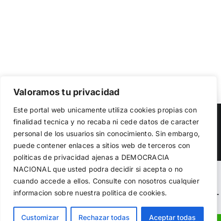
Valoramos tu privacidad
Utilizamos cookies propias y de terceros para garantizar
Este portal web unicamente utiliza cookies propias con
el funcionamiento de la web, medir su uso y mejorar
Copyright 2023 |
Democracia Nacional
| All Rights Reserved
finalidad tecnica y no recaba ni cede datos de caracter
nuestros servicios. Puede aceptar todas las cookies,
personal de los usuarios sin conocimiento. Sin embargo,
rechazar las no necesarias o configurar sus preferencias.
Facebook
Twitter
Instagram
Política de cookies
puede contener enlaces a sitios web de terceros con
politicas de privacidad ajenas a DEMOCRACIA
NACIONAL
que usted podra decidir si acepta o no
Aceptar todo
Warning
: Undefined variable $visibility_homepage in
cuando accede a ellos. Consulte con nosotros cualquier
informacion sobre nuestra politica de cookies.
Rechazar
/home/demopwcr/public_html/wp-content/plugins/kn-
mobile-sharebar/kn_mobile_sharebar.php
on line
71
Configurar
Customizar
Rechazar todas
Aceptar todas