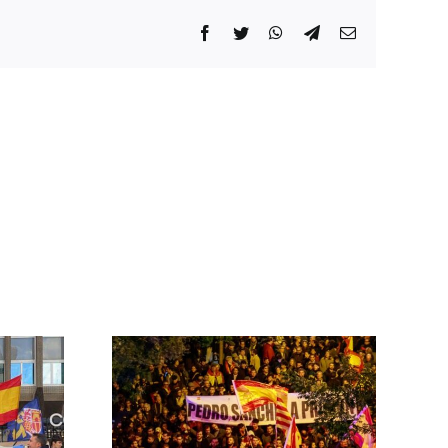
Facebook
Twitter
WhatsApp
Telegram
Correo
electrónico
 las
ontra el