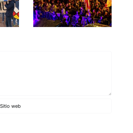
rno
MNISTÍA