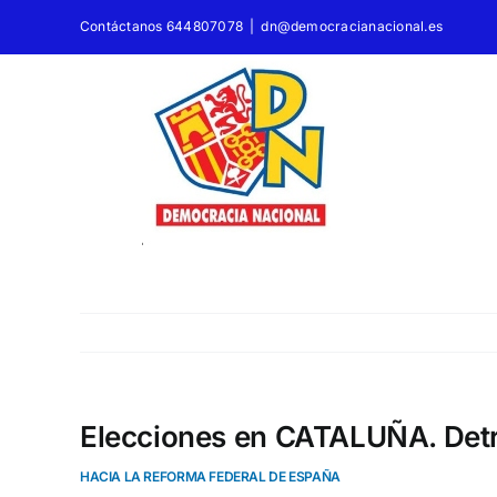
Saltar
Contáctanos 644807078
|
dn@democracianacional.es
al
contenido
Elecciones en CATALUÑA. Det
HACIA LA REFORMA FEDERAL DE ESPAÑA