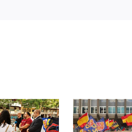
Crónica acto DN
DN ante
contra la invasión
protestas c