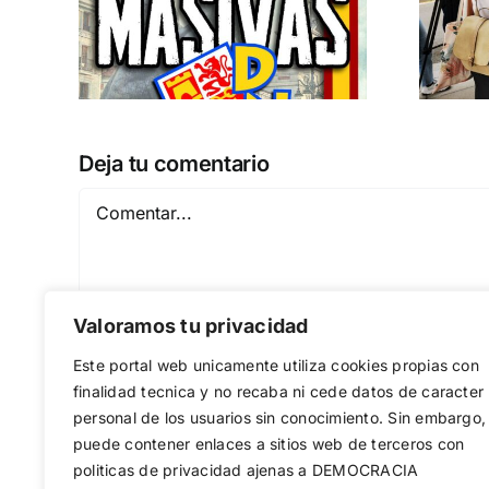
 a
separatismo
globalista
IEMBRE a
11 DE SEPTIEMBRE: DN EN BARCELONA
Deja tu comentario
Comentar
Valoramos tu privacidad
Este portal web unicamente utiliza cookies propias con
finalidad tecnica y no recaba ni cede datos de caracter
personal de los usuarios sin conocimiento. Sin embargo,
puede contener enlaces a sitios web de terceros con
Guardar mi nombre, email y sitio web en est
politicas de privacidad ajenas a DEMOCRACIA