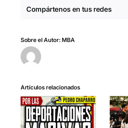
Compártenos en tus redes
Sobre el Autor:
MBA
Artículos relacionados
n la
Acto en Barcelona:
pero
España y Serbia
ión
contra el