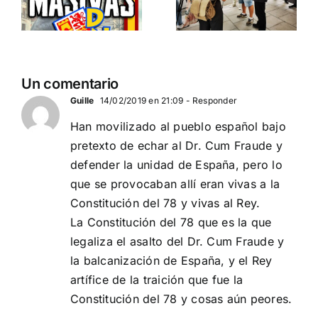
separatismo
y el gran
globalista
reemplazo
11 DE SEPTIEMBRE: DN
MADRID 4 DE
2
Un comentario
EN BARCELONA
NOVIEMBRE
20
Guille
14/02/2019 en 21:09
- Responder
Han movilizado al pueblo español bajo
pretexto de echar al Dr. Cum Fraude y
defender la unidad de España, pero lo
que se provocaban allí eran vivas a la
Constitución del 78 y vivas al Rey.
La Constitución del 78 que es la que
legaliza el asalto del Dr. Cum Fraude y
la balcanización de España, y el Rey
artífice de la traición que fue la
Constitución del 78 y cosas aún peores.