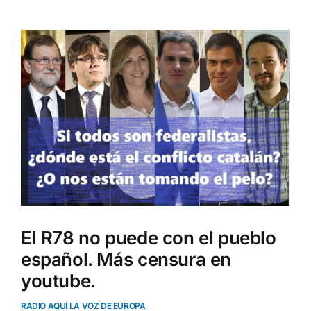
Ver
imagen
más
grande
El R78 no puede con el pueblo
español. Más censura en
youtube.
RADIO AQUÍ LA VOZ DE EUROPA