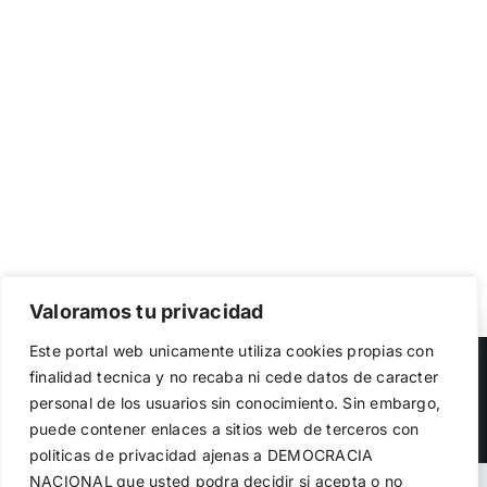
Valoramos tu privacidad
Utilizamos cookies propias y de terceros para garantizar
Este portal web unicamente utiliza cookies propias con
el funcionamiento de la web, medir su uso y mejorar
Copyright 2023 |
Democracia Nacional
| All Rights Reserved
finalidad tecnica y no recaba ni cede datos de caracter
nuestros servicios. Puede aceptar todas las cookies,
personal de los usuarios sin conocimiento. Sin embargo,
rechazar las no necesarias o configurar sus preferencias.
Facebook
Twitter
Instagram
Política de cookies
puede contener enlaces a sitios web de terceros con
politicas de privacidad ajenas a DEMOCRACIA
NACIONAL
que usted podra decidir si acepta o no
Aceptar todo