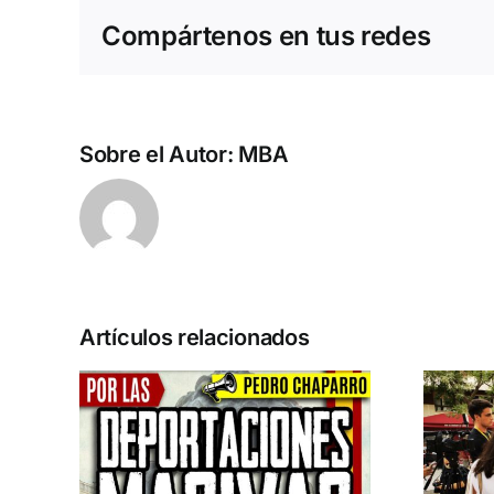
Compártenos en tus redes
Sobre el Autor:
MBA
Artículos relacionados
n la
Acto en Barcelona:
pero
España y Serbia
ión
contra el