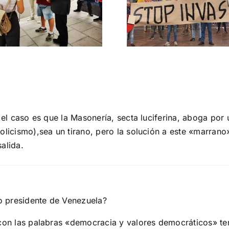
migratoria y el
Gobie
gran reemplazo
CONTRA LA A
MADRID 4 DE NOVIEMBRE
»,el caso es que la Masonería, secta luciferina, aboga po
tolicismo),sea un tirano, pero la solución a este «marran
salida.
o presidente de Venezuela?
 con las palabras «democracia y valores democráticos» te