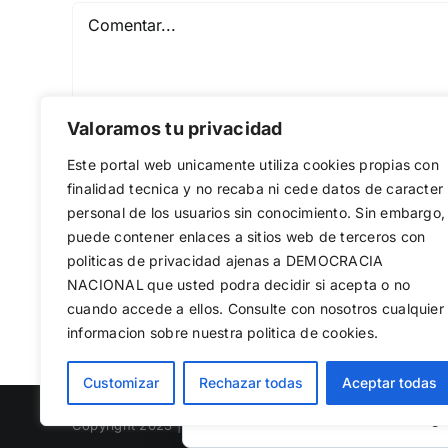
Comentar
Valoramos tu privacidad
Este portal web unicamente utiliza cookies propias con
finalidad tecnica y no recaba ni cede datos de caracter
personal de los usuarios sin conocimiento. Sin embargo,
puede contener enlaces a sitios web de terceros con
Guardar mi nombre, email y sitio web en est
politicas de privacidad ajenas a DEMOCRACIA
NACIONAL
que usted podra decidir si acepta o no
cuando accede a ellos. Consulte con nosotros cualquier
informacion sobre nuestra politica de cookies.
Utilizamos cookies propias y de terc
Customizar
Rechazar todas
Aceptar todas
web, medir su uso y mejorar nuestro
rechazar las no necesarias o configu
Copyright 2023 |
Democracia Nacional
| All Rights Reserv