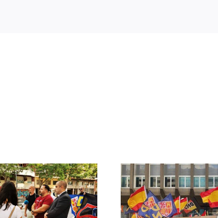
Crónica acto DN
DN ante
contra la invasión
protestas c