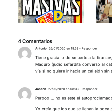
 a
separatismo
globalista
IEMBRE a
11 DE SEPTIEMBRE: DN EN BARCELONA
4 Comentarios
Antonio
26/01/2020 en 18:52
- Responder
Tiene gracia lo de «muerte a la tiranía
Maduro (judío sefardita converso al ca
vía si no quiere ir hacia un callejón sin 
Johann
27/01/2020 en 08:33
- Responder
Perooo … no es este el autoproclamad
Yo creía que los que se llenan la boca