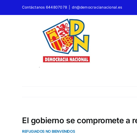
Saltar
Contáctanos 644807078
|
dn@democracianacional.es
al
contenido
El gobierno se compromete a r
REFUGIADOS NO BIENVENIDOS