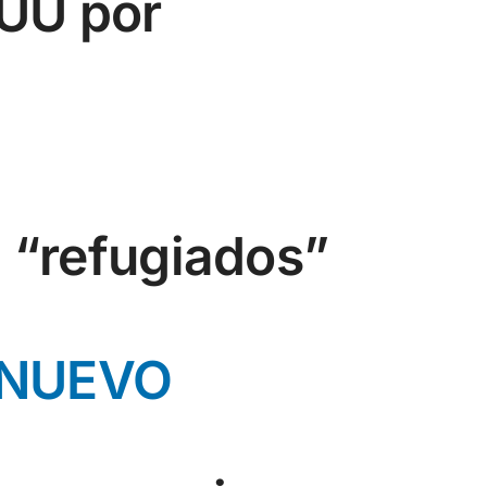
EUU por
l “refugiados”
 NUEVO