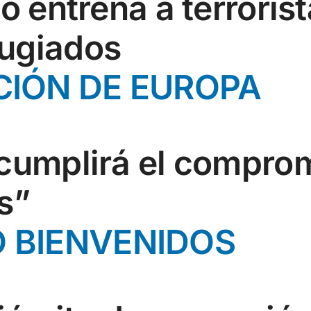
co entrena a terroris
ugiados
CIÓN DE EUROPA
 cumplirá el compro
s”
 BIENVENIDOS