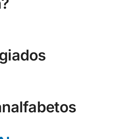
n?
ugiados
analfabetos