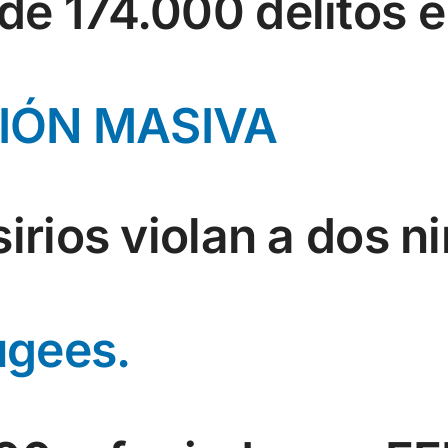
de 174.000 delitos 
IÓN MASIVA
irios violan a dos n
ugees.