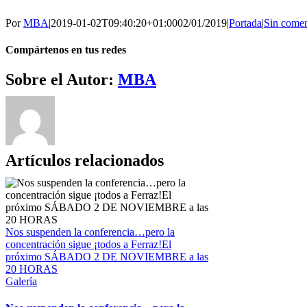
Por
MBA
|
2019-01-02T09:40:20+01:00
02/01/2019
|
Portada
|
Sin comen
Compártenos en tus redes
Facebook
Twitter
WhatsApp
Telegram
Correo
Sobre el Autor:
MBA
electrónico
Artículos relacionados
Nos suspenden la conferencia…pero la
concentración sigue ¡todos a Ferraz!El
próximo SÁBADO 2 DE NOVIEMBRE a las
20 HORAS
Galería