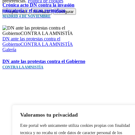
preferencias.
Política de cookies
Crónica acto DN contra la invasión
migratoria y el gran reemplazo
Aceptar todo
Rechazar
Configurar
MADRID 4 DE NOVIEMBRE
Ir
a
Arriba
DN ante las protestas contra el
GobiernoCONTRA LA AMNISTÍA
Galería
DN ante las protestas contra el Gobierno
CONTRA LA AMNISTÍA
Valoramos tu privacidad
Este portal web unicamente utiliza cookies propias con finalidad
tecnica y no recaba ni cede datos de caracter personal de los