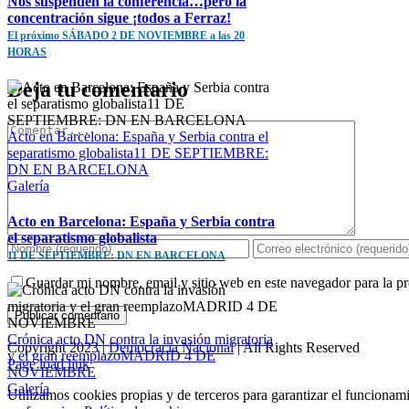
Nos suspenden la conferencia…pero la
concentración sigue ¡todos a Ferraz!
El próximo SÁBADO 2 DE NOVIEMBRE a las 20
HORAS
Deja tu comentario
Comentar
Acto en Barcelona: España y Serbia contra el
separatismo globalista11 DE SEPTIEMBRE:
DN EN BARCELONA
Galería
Acto en Barcelona: España y Serbia contra
el separatismo globalista
11 DE SEPTIEMBRE: DN EN BARCELONA
Guardar mi nombre, email y sitio web en este navegador para la 
Crónica acto DN contra la invasión migratoria
Copyright 2023 |
Democracia Nacional
| All Rights Reserved
y el gran reemplazoMADRID 4 DE
Facebook
Twitter
Instagram
Page load link
NOVIEMBRE
Galería
Utilizamos cookies propias y de terceros para garantizar el funcionami