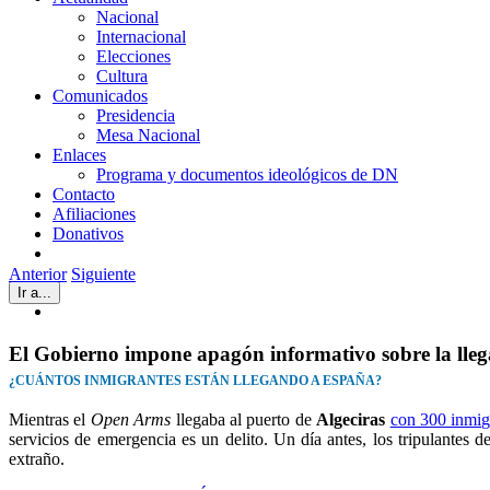
Nacional
Internacional
Elecciones
Cultura
Comunicados
Presidencia
Mesa Nacional
Enlaces
Programa y documentos ideológicos de DN
Contacto
Afiliaciones
Donativos
Anterior
Siguiente
Ir a...
Ver
imagen
más
El Gobierno impone apagón informativo sobre la lleg
grande
¿CUÁNTOS INMIGRANTES ESTÁN LLEGANDO A ESPAÑA?
Mientras el
Open Arms
llegaba al puerto de
Algeciras
con 300 inmig
servicios de emergencia es un delito. Un día antes, los tripulantes 
extraño.