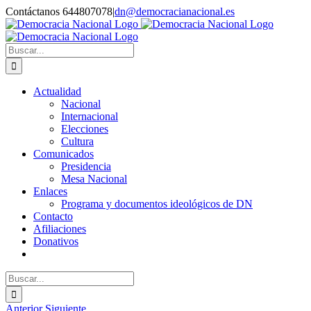
Saltar
Contáctanos 644807078
|
dn@democracianacional.es
al
contenido
Buscar:
Actualidad
Nacional
Internacional
Elecciones
Cultura
Comunicados
Presidencia
Mesa Nacional
Enlaces
Programa y documentos ideológicos de DN
Contacto
Afiliaciones
Donativos
Buscar:
Anterior
Siguiente