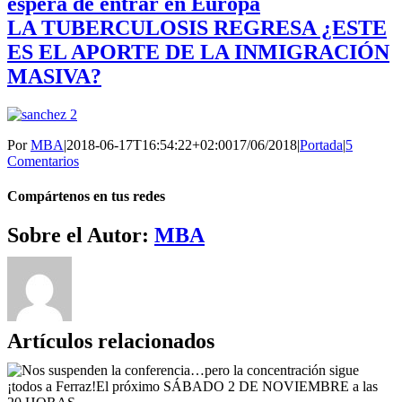
espera de entrar en Europa
LA TUBERCULOSIS REGRESA ¿ESTE
ES EL APORTE DE LA INMIGRACIÓN
MASIVA?
Por
MBA
|
2018-06-17T16:54:22+02:00
17/06/2018
|
Portada
|
5
Comentarios
Compártenos en tus redes
Facebook
Twitter
WhatsApp
Telegram
Correo
Sobre el Autor:
MBA
electrónico
Artículos relacionados