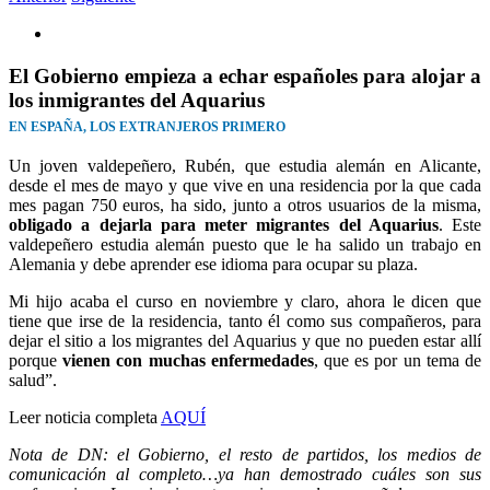
Ver
imagen
más
El Gobierno empieza a echar españoles para alojar a
grande
los inmigrantes del Aquarius
EN ESPAÑA, LOS EXTRANJEROS PRIMERO
Un joven valdepeñero, Rubén, que estudia alemán en Alicante,
desde el mes de mayo y que vive en una residencia por la que cada
mes pagan 750 euros, ha sido, junto a otros usuarios de la misma,
obligado a dejarla para meter migrantes del Aquarius
. Este
valdepeñero estudia alemán puesto que le ha salido un trabajo en
Alemania y debe aprender ese idioma para ocupar su plaza.
Mi hijo acaba el curso en noviembre y claro, ahora le dicen que
tiene que irse de la residencia, tanto él como sus compañeros, para
dejar el sitio a los migrantes del Aquarius y que no pueden estar allí
porque
vienen con muchas enfermedades
, que es por un tema de
salud”.
Leer noticia completa
AQUÍ
Nota de DN: el Gobierno, el resto de partidos, los medios de
comunicación al completo…ya han demostrado cuáles son sus