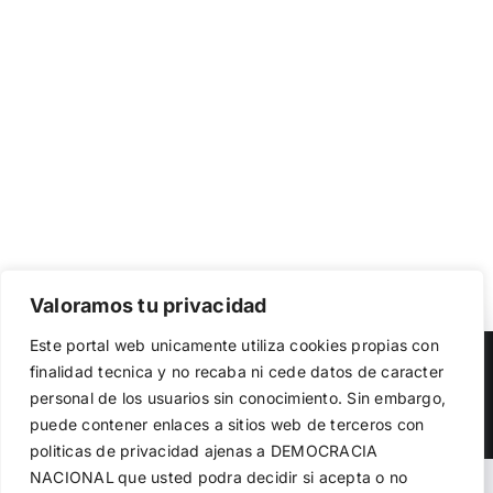
Valoramos tu privacidad
Utilizamos cookies propias y de terceros para garantizar
Este portal web unicamente utiliza cookies propias con
el funcionamiento de la web, medir su uso y mejorar
Copyright 2023 |
Democracia Nacional
| All Rights Reserved
finalidad tecnica y no recaba ni cede datos de caracter
nuestros servicios. Puede aceptar todas las cookies,
personal de los usuarios sin conocimiento. Sin embargo,
rechazar las no necesarias o configurar sus preferencias.
Facebook
Twitter
Instagram
Política de cookies
puede contener enlaces a sitios web de terceros con
politicas de privacidad ajenas a DEMOCRACIA
NACIONAL
que usted podra decidir si acepta o no
Aceptar todo