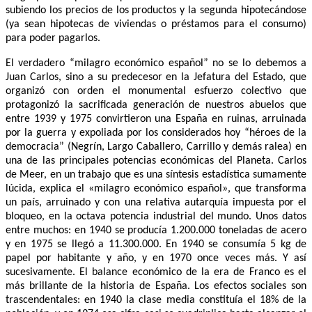
subiendo los precios de los productos y la segunda hipotecándose
(ya sean hipotecas de viviendas o préstamos para el consumo)
para poder pagarlos.
El verdadero “milagro económico español” no se lo debemos a
Juan Carlos, sino a su predecesor en la Jefatura del Estado, que
organizó con orden el monumental esfuerzo colectivo que
protagonizó la sacrificada generación de nuestros abuelos que
entre 1939 y 1975 convirtieron una España en ruinas, arruinada
por la guerra y expoliada por los considerados hoy “héroes de la
democracia” (Negrín, Largo Caballero, Carrillo y demás ralea) en
una de las principales potencias económicas del Planeta. Carlos
de Meer, en un trabajo que es una síntesis estadística sumamente
lúcida, explica el «milagro económico español», que transforma
un país, arruinado y con una relativa autarquía impuesta por el
bloqueo, en la octava potencia industrial del mundo. Unos datos
entre muchos: en 1940 se producía 1.200.000 toneladas de acero
y en 1975 se llegó a 11.300.000. En 1940 se consumía 5 kg de
papel por habitante y año, y en 1970 once veces más. Y así
sucesivamente. El balance económico de la era de Franco es el
más brillante de la historia de España. Los efectos sociales son
trascendentales: en 1940 la clase media constituía el 18% de la