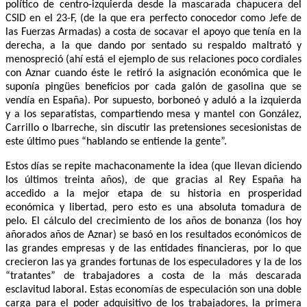
político de centro-izquierda desde la mascarada chapucera del
CSID en el 23-F, (de la que era perfecto conocedor como Jefe de
las Fuerzas Armadas) a costa de socavar el apoyo que tenía en la
derecha, a la que dando por sentado su respaldo maltrató y
menospreció (ahí está el ejemplo de sus relaciones poco cordiales
con Aznar cuando éste le retiró la asignación económica que le
suponía pingües beneficios por cada galón de gasolina que se
vendía en España). Por supuesto, borboneó y aduló a la izquierda
y a los separatistas, compartiendo mesa y mantel con González,
Carrillo o Ibarreche, sin discutir las pretensiones secesionistas de
este último pues “hablando se entiende la gente”.
Estos días se repite machaconamente la idea (que llevan diciendo
los últimos treinta años), de que gracias al Rey España ha
accedido a la mejor etapa de su historia en prosperidad
económica y libertad, pero esto es una absoluta tomadura de
pelo. El cálculo del crecimiento de los años de bonanza (los hoy
añorados años de Aznar) se basó en los resultados económicos de
las grandes empresas y de las entidades financieras, por lo que
crecieron las ya grandes fortunas de los especuladores y la de los
“tratantes” de trabajadores a costa de la más descarada
esclavitud laboral. Estas economías de especulación son una doble
carga para el poder adquisitivo de los trabajadores, la primera