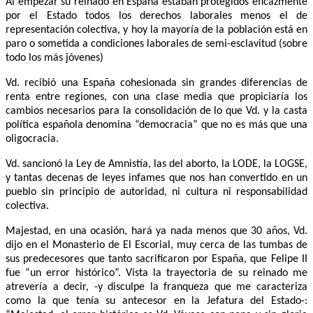
Al empezar su reinado en España estaban protegidos eficazmente
por el Estado todos los derechos laborales menos el de
representación colectiva, y hoy la mayoría de la población está en
paro o sometida a condiciones laborales de semi-esclavitud (sobre
todo los más jóvenes)
Vd. recibió una España cohesionada sin grandes diferencias de
renta entre regiones, con una clase media que propiciaría los
cambios necesarios para la consolidación de lo que Vd. y la casta
política española denomina “democracia” que no es más que una
oligocracia.
Vd. sancionó la Ley de Amnistía, las del aborto, la LODE, la LOGSE,
y tantas decenas de leyes infames que nos han convertido en un
pueblo sin principio de autoridad, ni cultura ni responsabilidad
colectiva.
Majestad, en una ocasión, hará ya nada menos que 30 años, Vd.
dijo en el Monasterio de El Escorial, muy cerca de las tumbas de
sus predecesores que tanto sacrificaron por España, que Felipe II
fue “un error histórico”. Vista la trayectoria de su reinado me
atrevería a decir, -y disculpe la franqueza que me caracteriza
como la que tenía su antecesor en la Jefatura del Estado-: