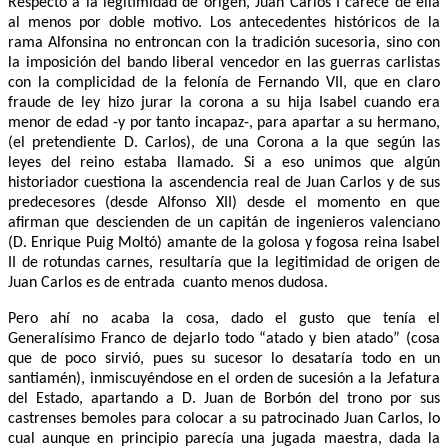
Respecto a la legitimidad de origen, Juan Carlos I carece de ella
al menos por doble motivo. Los antecedentes históricos de la
rama Alfonsina no entroncan con la tradición sucesoria, sino con
la imposición del bando liberal vencedor en las guerras carlistas
con la complicidad de la felonía de Fernando VII, que en claro
fraude de ley hizo jurar la corona a su hija Isabel cuando era
menor de edad -y por tanto incapaz-, para apartar a su hermano,
(el pretendiente D. Carlos), de una Corona a la que según las
leyes del reino estaba llamado. Si a eso unimos que algún
historiador cuestiona la ascendencia real de Juan Carlos y de sus
predecesores (desde Alfonso XII) desde el momento en que
afirman que descienden de un capitán de ingenieros valenciano
(D. Enrique Puig Moltó) amante de la golosa y fogosa reina Isabel
II de rotundas carnes, resultaría que la legitimidad de origen de
Juan Carlos es de entrada cuanto menos dudosa.
Pero ahí no acaba la cosa, dado el gusto que tenía el
Generalísimo Franco de dejarlo todo “atado y bien atado” (cosa
que de poco sirvió, pues su sucesor lo desataría todo en un
santiamén), inmiscuyéndose en el orden de sucesión a la Jefatura
del Estado, apartando a D. Juan de Borbón del trono por sus
castrenses bemoles para colocar a su patrocinado Juan Carlos, lo
cual aunque en principio parecía una jugada maestra, dada la