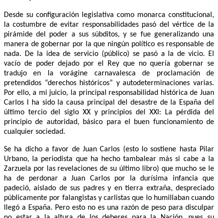
Desde su configuración legislativa como monarca constitucional,
la costumbre de evitar responsabilidades pasó del vértice de la
pirámide del poder a sus súbditos, y se fue generalizando una
manera de gobernar por la que ningún político es responsable de
nada. De la idea de servicio (público) se pasó a la de vicio. El
vacío de poder dejado por el Rey que no quería gobernar se
tradujo en la vorágine carnavalesca de proclamación de
pretendidos “derechos históricos” y autodeterminaciones varias.
Por ello, a mi juicio, la principal responsabilidad histórica de Juan
Carlos I ha sido la causa principal del desastre de la España del
último tercio del siglo XX y principios del XXI: La pérdida del
principio de autoridad, básico para el buen funcionamiento de
cualquier sociedad.
Se ha dicho a favor de Juan Carlos (esto lo sostiene hasta Pilar
Urbano, la periodista que ha hecho tambalear más si cabe a la
Zarzuela por las revelaciones de su último libro) que mucho se le
ha de perdonar a Juan Carlos por la durísima infancia que
padeció, aislado de sus padres y en tierra extraña, despreciado
públicamente por falangistas y carlistas que lo humillaban cuando
llegó a España. Pero esto no es una razón de peso para disculpar
no estar a la altura de los deberes para la Nación, pues su