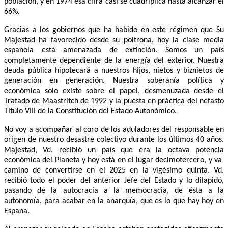
población, y en 1974 esa cifra casi se cuadriplica hasta alcanzar el
66%.
Gracias a los gobiernos que ha habido en este régimen que Su
Majestad ha favorecido desde su poltrona, hoy la clase media
española está amenazada de extinción. Somos un país
completamente dependiente de la energía del exterior. Nuestra
deuda pública hipotecará a nuestros hijos, nietos y biznietos de
generación en generación. Nuestra soberanía política y
económica solo existe sobre el papel, desmenuzada desde el
Tratado de Maastritch de 1992 y la puesta en práctica del nefasto
Título VIII de la Constitución del Estado Autonómico.
No voy a acompañar al coro de los aduladores del responsable en
origen de nuestro desastre colectivo durante los últimos 40 años.
Majestad, Vd. recibió un país que era la octava potencia
económica del Planeta y hoy está en el lugar decimotercero, y va
camino de convertirse en el 2025 en la vigésimo quinta. Vd.
recibió todo el poder del anterior Jefe del Estado y lo dilapidó,
pasando de la autocracia a la memocracia, de ésta a la
autonomía, para acabar en la anarquía, que es lo que hay hoy en
España.