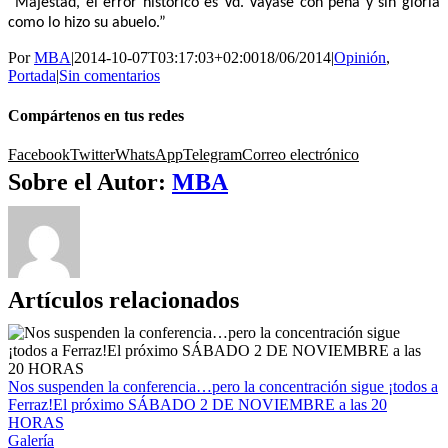
“Majestad, el error histórico es Vd. Váyase con pena y sin gloria
como lo hizo su abuelo.”
Por
MBA
|
2014-10-07T03:17:03+02:00
18/06/2014
|
Opinión
,
Portada
|
Sin comentarios
Compártenos en tus redes
Facebook
Twitter
WhatsApp
Telegram
Correo electrónico
Sobre el Autor:
MBA
Artículos relacionados
Nos suspenden la conferencia…pero la concentración sigue ¡todos a
Ferraz!El próximo SÁBADO 2 DE NOVIEMBRE a las 20
HORAS
Galería