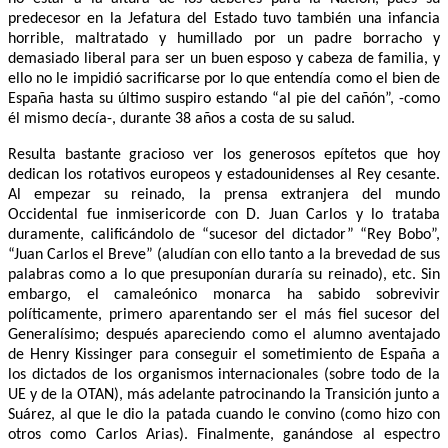
predecesor en la Jefatura del Estado tuvo también una infancia
horrible, maltratado y humillado por un padre borracho y
demasiado liberal para ser un buen esposo y cabeza de familia, y
ello no le impidió sacrificarse por lo que entendía como el bien de
España hasta su último suspiro estando “al pie del cañón”, -como
él mismo decía-, durante 38 años a costa de su salud.
Resulta bastante gracioso ver los generosos epítetos que hoy
dedican los rotativos europeos y estadounidenses al Rey cesante.
Al empezar su reinado, la prensa extranjera del mundo
Occidental fue inmisericorde con D. Juan Carlos y lo trataba
duramente, calificándolo de “sucesor del dictador” “Rey Bobo”,
“Juan Carlos el Breve” (aludían con ello tanto a la brevedad de sus
palabras como a lo que presuponían duraría su reinado), etc. Sin
embargo, el camaleónico monarca ha sabido sobrevivir
políticamente, primero aparentando ser el más fiel sucesor del
Generalísimo; después apareciendo como el alumno aventajado
de Henry Kissinger para conseguir el sometimiento de España a
los dictados de los organismos internacionales (sobre todo de la
UE y de la OTAN), más adelante patrocinando la Transición junto a
Suárez, al que le dio la patada cuando le convino (como hizo con
otros como Carlos Arias). Finalmente, ganándose al espectro