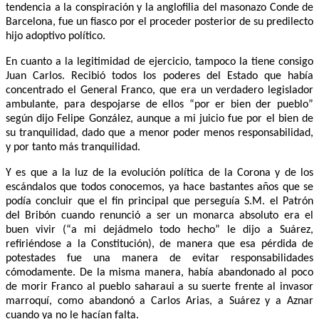
tendencia a la conspiración y la anglofilia del masonazo Conde de
Barcelona, fue un fiasco por el proceder posterior de su predilecto
hijo adoptivo político.
En cuanto a la legitimidad de ejercicio, tampoco la tiene consigo
Juan Carlos. Recibió todos los poderes del Estado que había
concentrado el General Franco, que era un verdadero legislador
ambulante, para despojarse de ellos “por er bien der pueblo”
según dijo Felipe González, aunque a mi juicio fue por el bien de
su tranquilidad, dado que a menor poder menos responsabilidad,
y por tanto más tranquilidad.
Y es que a la luz de la evolución política de la Corona y de los
escándalos que todos conocemos, ya hace bastantes años que se
podía concluir que el fin principal que perseguía S.M. el Patrón
del Bribón cuando renunció a ser un monarca absoluto era el
buen vivir (“a mi dejádmelo todo hecho” le dijo a Suárez,
refiriéndose a la Constitución), de manera que esa pérdida de
potestades fue una manera de evitar responsabilidades
cómodamente. De la misma manera, había abandonado al poco
de morir Franco al pueblo saharaui a su suerte frente al invasor
marroquí, como abandonó a Carlos Arias, a Suárez y a Aznar
cuando ya no le hacían falta.