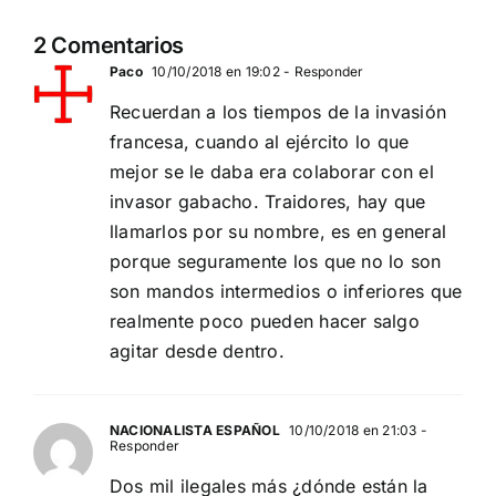
11 DE SEPTIEMBRE: DN
MADRID 4 DE
2
2 Comentarios
EN BARCELONA
NOVIEMBRE
20
Paco
10/10/2018 en 19:02
- Responder
Recuerdan a los tiempos de la invasión
francesa, cuando al ejército lo que
mejor se le daba era colaborar con el
invasor gabacho. Traidores, hay que
llamarlos por su nombre, es en general
porque seguramente los que no lo son
son mandos intermedios o inferiores que
realmente poco pueden hacer salgo
agitar desde dentro.
NACIONALISTA ESPAÑOL
10/10/2018 en 21:03
-
Responder
Dos mil ilegales más ¿dónde están la