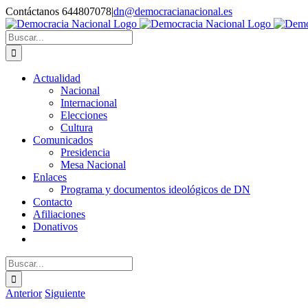
Saltar
Contáctanos 644807078
|
dn@democracianacional.es
al
contenido
Buscar:
Actualidad
Nacional
Internacional
Elecciones
Cultura
Comunicados
Presidencia
Mesa Nacional
Enlaces
Programa y documentos ideológicos de DN
Contacto
Afiliaciones
Donativos
Buscar:
Anterior
Siguiente