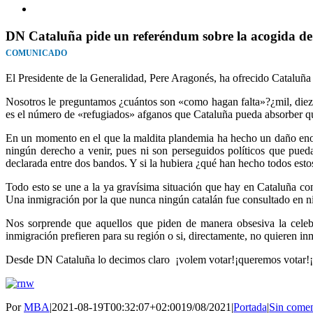
Ver
imagen
más
DN Cataluña pide un referéndum sobre la acogida de
grande
COMUNICADO
El Presidente de la Generalidad, Pere Aragonés, ha ofrecido Cataluña
Nosotros le preguntamos ¿cuántos son «como hagan falta»?¿mil, diez mi
es el número de «refugiados» afganos que Cataluña pueda absorber qu
En un momento en el que la maldita plandemia ha hecho un daño enor
ningún derecho a venir, pues ni son perseguidos políticos que pue
declarada entre dos bandos. Y si la hubiera ¿qué han hecho todos es
Todo esto se une a la ya gravísima situación que hay en Cataluña con
Una inmigración por la que nunca ningún catalán fue consultado en 
Nos sorprende que aquellos que piden de manera obsesiva la celeb
inmigración prefieren para su región o si, directamente, no quieren i
Desde DN Cataluña lo decimos claro ¡volem votar!¡queremos vot
Por
MBA
|
2021-08-19T00:32:07+02:00
19/08/2021
|
Portada
|
Sin comen