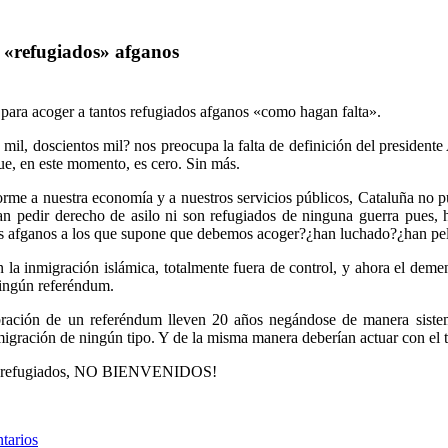
 «refugiados» afganos
 para acoger a tantos refugiados afganos «como hagan falta».
l, doscientos mil? nos preocupa la falta de definición del presidente 
e, en este momento, es cero. Sin más.
me a nuestra economía y a nuestros servicios públicos, Cataluña no pu
dan pedir derecho de asilo ni son refugiados de ninguna guerra pues,
tos afganos a los que supone que debemos acoger?¿han luchado?¿han pe
 la inmigración islámica, totalmente fuera de control, y ahora el deme
ningún referéndum.
ración de un referéndum lleven 20 años negándose de manera sistemá
nmigración de ningún tipo. Y de la misma manera deberían actuar con el 
ar!¡refugiados, NO BIENVENIDOS!
tarios