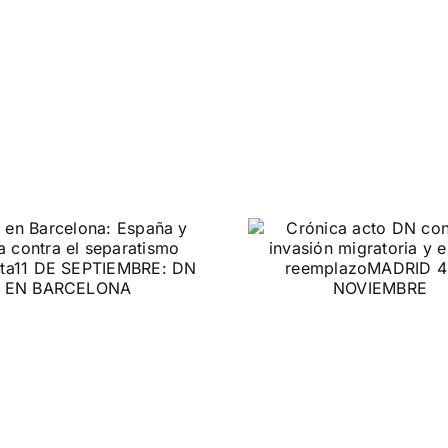
DN ante
Crónica acto DN
protestas c
contra la invasión
Gobie
migratoria y el
gran reemplazo
CONTRA LA A
MADRID 4 DE NOVIEMBRE