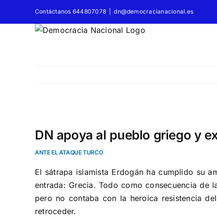
Saltar
Contáctanos 644807078
|
dn@democracianacional.es
al
contenido
Ver
imagen
DN apoya al pueblo griego y e
más
ANTE EL ATAQUE TURCO
grande
El sátrapa islamista Erdogán ha cumplido su 
entrada: Grecia. Todo como consecuencia de la 
pero no contaba con la heroica resistencia del
retroceder.