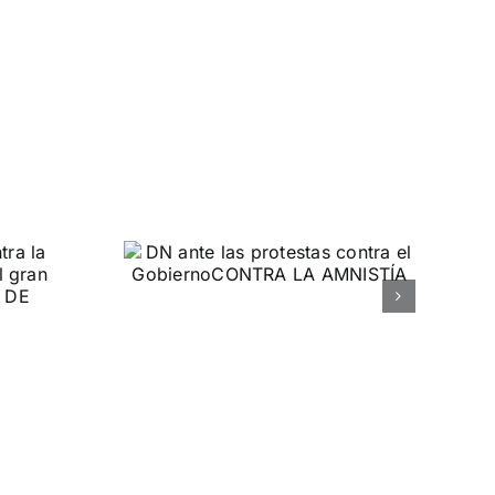
 las
ontra el
rno
MNISTÍA