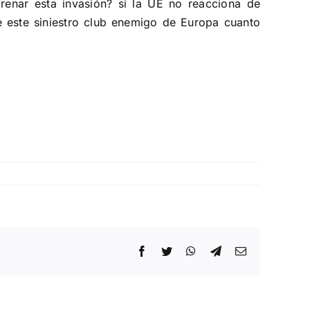
frenar esta invasión? si la UE no reacciona de
e este siniestro club enemigo de Europa cuanto
Facebook
Twitter
WhatsApp
Telegram
Correo
electrónico