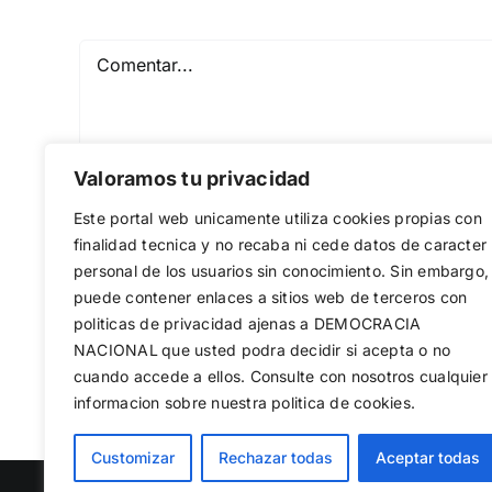
Comentar
Valoramos tu privacidad
Este portal web unicamente utiliza cookies propias con
finalidad tecnica y no recaba ni cede datos de caracter
personal de los usuarios sin conocimiento. Sin embargo,
puede contener enlaces a sitios web de terceros con
Guardar mi nombre, email y sitio web en est
politicas de privacidad ajenas a DEMOCRACIA
NACIONAL
que usted podra decidir si acepta o no
cuando accede a ellos. Consulte con nosotros cualquier
informacion sobre nuestra politica de cookies.
Utilizamos cookies propias y de terc
Customizar
Rechazar todas
Aceptar todas
web, medir su uso y mejorar nuestro