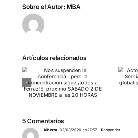
Sobre el Autor:
MBA
Artículos relacionados
n la
Acto en Barcelona:
pero
España y Serbia
ión
contra el
 a
separatismo
globalista
IEMBRE a
11 DE SEPTIEMBRE: DN EN BARCELONA
5 Comentarios
Alberto
02/03/2020 en 17:57
- Responder