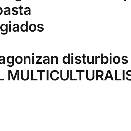
pasta
ugiados
agonizan disturbios 
L MULTICULTURAL