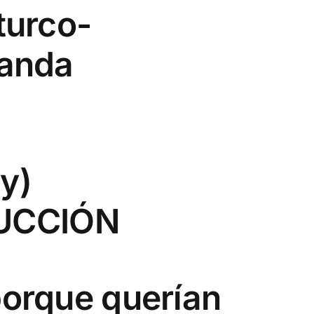
turco-
landa
ny)
UCCIÓN
 porque querían