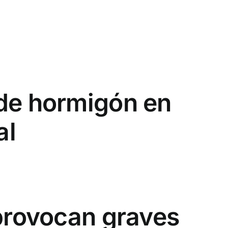
 de hormigón en
al
 provocan graves