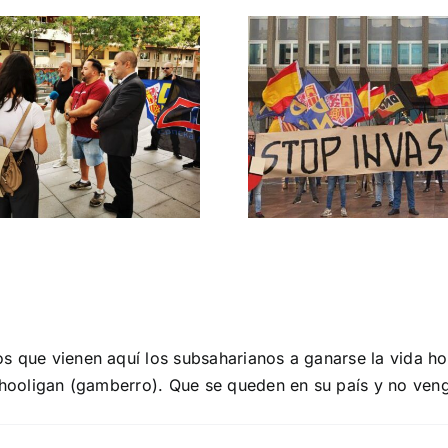
Crónica acto DN
DN ante
contra la invasión
protestas c
migratoria y el
Gobie
gran reemplazo
CONTRA LA A
MADRID 4 DE NOVIEMBRE
os que vienen aquí los subsaharianos a ganarse la vida 
l hooligan (gamberro). Que se queden en su país y no ven