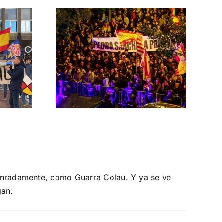
 las
ontra el
rno
MNISTÍA
honradamente, como Guarra Colau. Y ya se ve
gan.