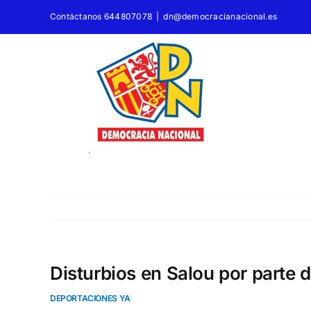
Saltar
Contáctanos 644807078
|
dn@democracianacional.es
al
contenido
Disturbios en Salou por parte 
DEPORTACIONES YA