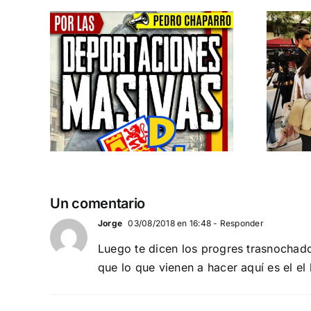
n la
Acto en Barcelona:
pero
España y Serbia
ión
contra el
 a
separatismo
globalista
IEMBRE a
11 DE SEPTIEMBRE: DN EN BARCELONA
Un comentario
Jorge
03/08/2018 en 16:48
- Responder
Luego te dicen los progres trasnochad
que lo que vienen a hacer aquí es el e