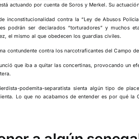
está actuando por cuenta de Soros y Merkel. Su actuación 
e inconstitucionalidad contra la “Ley de Abusos Polici
iles podrán ser declarados “torturadores” y muchos et
z, el mismo al que obedecen los guardias civiles.
ma contundente contra los narcotraficantes del Campo de 
nció que iba a quitar las concertinas, provocando un ef
tera.
dista-podemita-separatista sienta algún tipo de place
enta. Lo que no acabamos de entender es por qué la Gu
ener a algún senega