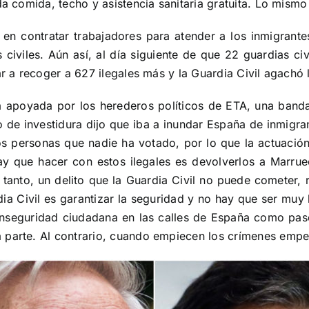
da comida, techo y asistencia sanitaria gratuita. Lo mismo
n contratar trabajadores para atender a los inmigrantes
s civiles. Aún así, al día siguiente de que 22 guardias ci
ar a recoger a 627 ilegales más y la Guardia Civil agachó
apoyada por los herederos políticos de ETA, una banda 
de investidura dijo que iba a inundar España de inmigran
personas que nadie ha votado, por lo que la actuación 
 que hacer con estos ilegales es devolverlos a Marrue
lo tanto, un delito que la Guardia Civil no puede comete
a Civil es garantizar la seguridad y no hay que ser muy 
nseguridad ciudadana en las calles de España como pasó e
 parte. Al contrario, cuando empiecen los crímenes emp