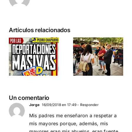
n
Acto en
Crónica
Artículos relacionados
Barcelona:
acto DN
ia…
España y
contra la
Serbia
invasión
ción
contra el
migratoria
separatismo
y el gran
globalista
reemplazo
11 DE SEPTIEMBRE: DN
MADRID 4 DE
2
Un comentario
EN BARCELONA
NOVIEMBRE
20
Jorge
16/09/2018 en 17:49
- Responder
Mis padres me enseñaron a respetar a
mis mayores porque, además, mis
mayores eran mis abuelos, eran fuente