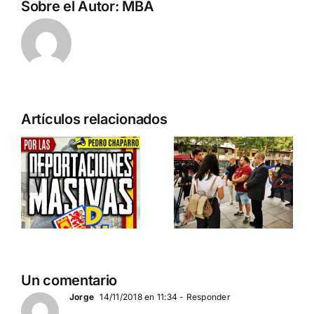
Sobre el Autor:
MBA
n
Acto en
Crónica
Artículos relacionados
Barcelona:
acto DN
ia…
España y
contra la
Serbia
invasión
ción
contra el
migratoria
separatismo
y el gran
globalista
reemplazo
11 DE SEPTIEMBRE: DN
MADRID 4 DE
2
Un comentario
EN BARCELONA
NOVIEMBRE
20
Jorge
14/11/2018 en 11:34
- Responder