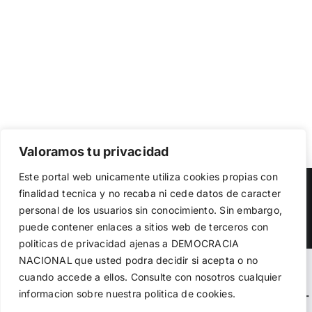
Valoramos tu privacidad
Utilizamos cookies propias y de terceros para garantizar
Este portal web unicamente utiliza cookies propias con
el funcionamiento de la web, medir su uso y mejorar
Copyright 2023 |
Democracia Nacional
| All Rights Reserved
finalidad tecnica y no recaba ni cede datos de caracter
nuestros servicios. Puede aceptar todas las cookies,
personal de los usuarios sin conocimiento. Sin embargo,
rechazar las no necesarias o configurar sus preferencias.
Facebook
Twitter
Instagram
Política de cookies
puede contener enlaces a sitios web de terceros con
politicas de privacidad ajenas a DEMOCRACIA
NACIONAL
que usted podra decidir si acepta o no
Aceptar todo
Warning
: Undefined variable $visibility_homepage in
cuando accede a ellos. Consulte con nosotros cualquier
informacion sobre nuestra politica de cookies.
Rechazar
/home/demopwcr/public_html/wp-content/plugins/kn-