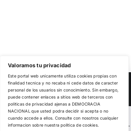
Valoramos tu privacidad
Utilizamos cookies propias y de terceros para garantizar
Este portal web unicamente utiliza cookies propias con
el funcionamiento de la web, medir su uso y mejorar
Copyright 2023 |
Democracia Nacional
| All Rights Reserved
finalidad tecnica y no recaba ni cede datos de caracter
nuestros servicios. Puede aceptar todas las cookies,
personal de los usuarios sin conocimiento. Sin embargo,
rechazar las no necesarias o configurar sus preferencias.
Facebook
Twitter
Instagram
Política de cookies
puede contener enlaces a sitios web de terceros con
politicas de privacidad ajenas a DEMOCRACIA
NACIONAL
que usted podra decidir si acepta o no
Aceptar todo
Warning
: Undefined variable $visibility_homepage in
cuando accede a ellos. Consulte con nosotros cualquier
informacion sobre nuestra politica de cookies.
Rechazar
/home/demopwcr/public_html/wp-content/plugins/kn-