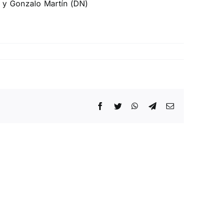
) y Gonzalo Martín (DN)
Facebook
Twitter
WhatsApp
Telegram
Correo
electrónico