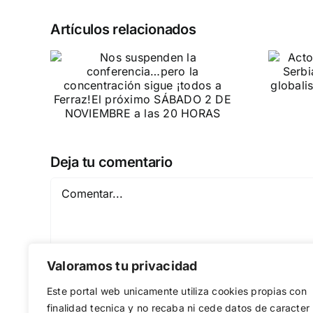
Artículos relacionados
n la
Acto en Barcelona:
pero
España y Serbia
ión
contra el
 a
separatismo
globalista
IEMBRE a
11 DE SEPTIEMBRE: DN EN BARCELONA
Deja tu comentario
Comentar
Valoramos tu privacidad
Este portal web unicamente utiliza cookies propias con
finalidad tecnica y no recaba ni cede datos de caracter