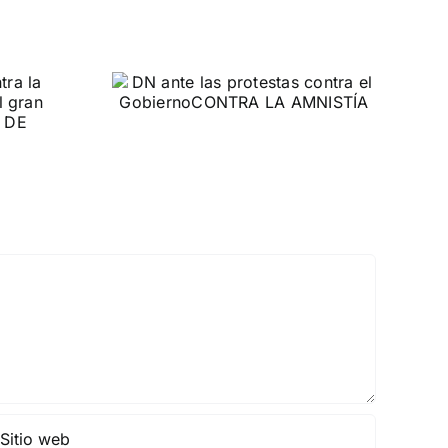
 las
ontra el
rno
MNISTÍA