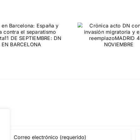
DN ante
Crónica acto DN
protestas c
contra la invasión
Gobie
migratoria y el
gran reemplazo
CONTRA LA A
MADRID 4 DE NOVIEMBRE