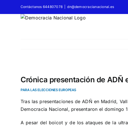
Saltar
Contáctanos 644807078
|
dn@democracianacional.es
al
contenido
Ver
imagen
Crónica presentación de ADÑ 
más
PARA LAS ELECCIONES EUROPEAS
grande
Tras las presentaciones de ADÑ en Madrid, Vall
Democracia Nacional, presentaron el domingo 10
A pesar del boicot y de los ataques de la ultra