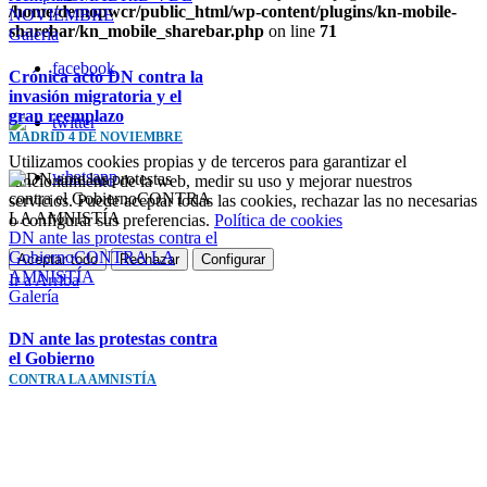
/home/demopwcr/public_html/wp-content/plugins/kn-mobile-
NOVIEMBRE
sharebar/kn_mobile_sharebar.php
on line
71
Galería
facebook
Crónica acto DN contra la
invasión migratoria y el
gran reemplazo
twitter
MADRID 4 DE NOVIEMBRE
Utilizamos cookies propias y de terceros para garantizar el
whatsapp
funcionamiento de la web, medir su uso y mejorar nuestros
servicios. Puede aceptar todas las cookies, rechazar las no necesarias
o configurar sus preferencias.
Política de cookies
DN ante las protestas contra el
GobiernoCONTRA LA
Aceptar todo
Rechazar
Configurar
AMNISTÍA
Ir a Arriba
Galería
DN ante las protestas contra
el Gobierno
CONTRA LA AMNISTÍA