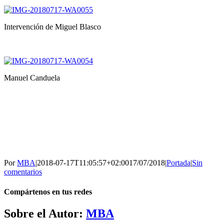
Intervención de Miguel Blasco
Manuel Canduela
Por
MBA
|
2018-07-17T11:05:57+02:00
17/07/2018
|
Portada
|
Sin
comentarios
Compártenos en tus redes
Facebook
Twitter
WhatsApp
Telegram
Correo
Sobre el Autor:
MBA
electrónico