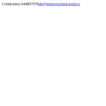
Saltar
Contáctanos 644807078
|
dn@democracianacional.es
al
contenido