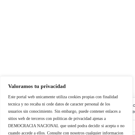
Valoramos tu privacidad
Este portal web unicamente utiliza cookies propias con finalidad
tecnica y no recaba ni cede datos de caracter personal de los
Utilizamos cookies propias y de terceros para garantizar el fu
las cookies, rechazar las no necesarias o configurar sus prefer
usuarios sin conocimiento. Sin embargo, puede contener enlaces a
sitios web de terceros con politicas de privacidad ajenas a
DEMOCRACIA NACIONAL
que usted podra decidir si acepta o no
cuando accede a ellos. Consulte con nosotros cualquier informacion