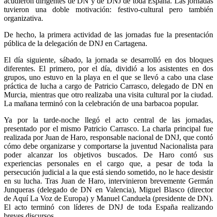
acudieron dirigentes de DN y de DNJ de toda España. Las jornadas
tuvieron una doble motivación: festivo-cultural pero también
organizativa.
De hecho, la primera actividad de las jornadas fue la presentación
pública de la delegación de DNJ en Cartagena.
El día siguiente, sábado, la jornada se desarrolló en dos bloques
diferentes. El primero, por el día, dividió a los asistentes en dos
grupos, uno estuvo en la playa en el que se llevó a cabo una clase
práctica de lucha a cargo de Patricio Carrasco, delegado de DN en
Murcia, mientras que otro realizaba una visita cultural por la ciudad.
La mañana terminó con la celebración de una barbacoa popular.
Ya por la tarde-noche llegó el acto central de las jornadas,
presentado por el mismo Patricio Carrasco. La charla principal fue
realizada por Juan de Haro, responsable nacional de DNJ, que contó
cómo debe organizarse y comportarse la juventud Nacionalista para
poder alcanzar los objetivos buscados. De Haro contó sus
experiencias personales en el cargo que, a pesar de toda la
persecución judicial a la que está siendo sometido, no le hace desistir
en su lucha. Tras Juan de Haro, intervinieron brevemente Germán
Junqueras (delegado de DN en Valencia), Miguel Blasco (director
de Aquí La Voz de Europa) y Manuel Canduela (presidente de DN).
El acto terminó con líderes de DNJ de toda España realizando
breves discursos