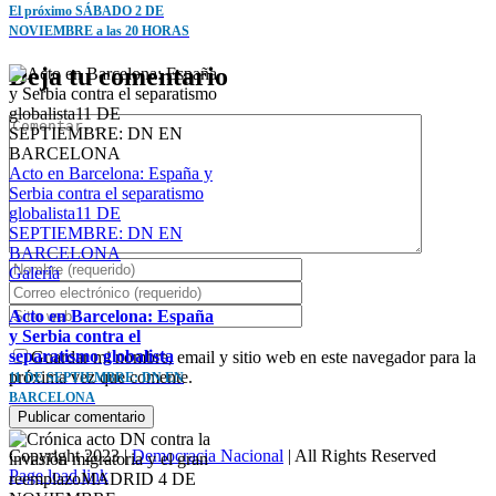
El próximo SÁBADO 2 DE
NOVIEMBRE a las 20 HORAS
Deja tu comentario
Comentar
Acto en Barcelona: España y
Serbia contra el separatismo
globalista11 DE
SEPTIEMBRE: DN EN
BARCELONA
Galería
Acto en Barcelona: España
y Serbia contra el
separatismo globalista
Guardar mi nombre, email y sitio web en este navegador para la
próxima vez que comente.
11 DE SEPTIEMBRE: DN EN
BARCELONA
Copyright 2023 |
Democracia Nacional
| All Rights Reserved
Facebook
Twitter
Instagram
Page load link