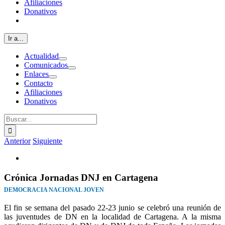
Afiliaciones
Donativos
Ir a...
Actualidad
Comunicados
Enlaces
Contacto
Afiliaciones
Donativos
Buscar:
Anterior
Siguiente
Ver
imagen
más
Crónica Jornadas DNJ en Cartagena
grande
DEMOCRACIA NACIONAL JOVEN
El fin se semana del pasado 22-23 junio se celebró una reunión de
las juventudes de DN en la localidad de Cartagena. A la misma