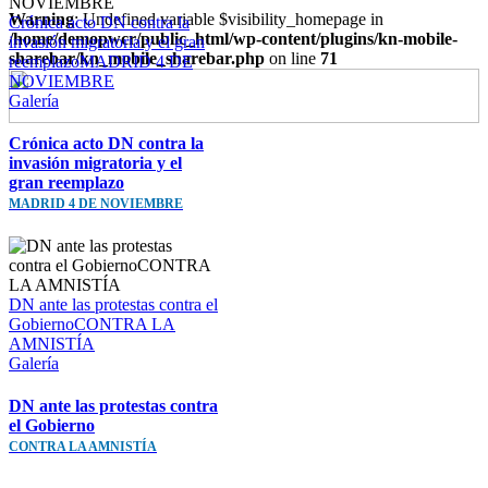
Warning
: Undefined variable $visibility_homepage in
Crónica acto DN contra la
/home/demopwcr/public_html/wp-content/plugins/kn-mobile-
invasión migratoria y el gran
sharebar/kn_mobile_sharebar.php
on line
71
reemplazoMADRID 4 DE
NOVIEMBRE
Galería
Ir
Crónica acto DN contra la
a
invasión migratoria y el
Arriba
gran reemplazo
MADRID 4 DE NOVIEMBRE
DN ante las protestas contra el
GobiernoCONTRA LA
AMNISTÍA
Galería
DN ante las protestas contra
el Gobierno
CONTRA LA AMNISTÍA